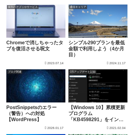
個別のアプリやサービス
通信キャリア
Chromeで消しちゃったタ
シンプル290プランを最低
ブを復活させる呪文
金額で利用しよう（4か月
目）
2023.07.14
2024.11.17
ブログ関連
OSアップデート記録
PostSnippetsのエラー
【Windows 10】累積更新
（警告）への対処
プログラム
【WordPress】
「KB4598291」をインス
トール（20H2）
2026.01.17
2021.02.04