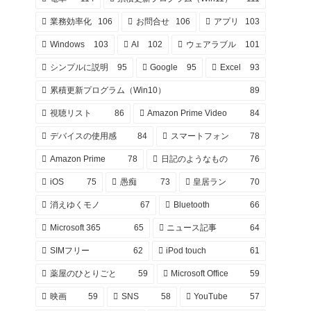
業務効率化
106
お問合せ
106
アプリ
103
Windows
103
AI
102
ウェアラブル
101
シンプルに説明
95
Google
95
Excel
93
累積更新プログラム（Win10）
89
視聴リスト
86
Amazon Prime Video
84
デバイスの使用感
84
スマートフォン
78
Amazon Prime
78
日記のようなもの
76
iOS
75
愚痴
73
皇居ラン
70
消えゆくモノ
67
Bluetooth
66
Microsoft 365
65
ニュース記事
64
SIMフリー
62
iPod touch
61
薬屋のひとりごと
59
Microsoft Office
59
映画
59
SNS
58
YouTube
57