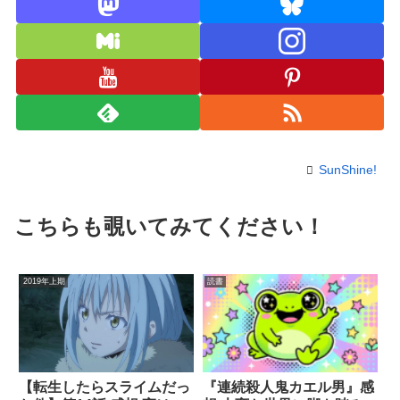
SunShine!
こちらも覗いてみてください！
2019年上期
読書
『連続殺人鬼カエル男』感
【転生したらスライムだっ