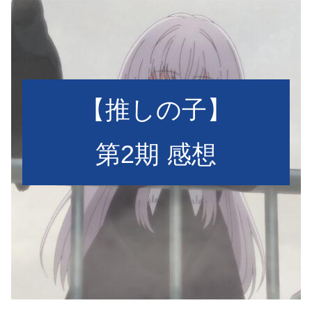
【推しの子】
第2期 感想