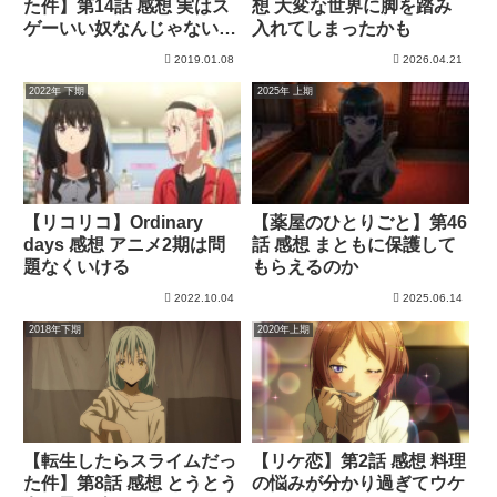
想 大変な世界に脚を踏み
た件】第14話 感想 実はス
入れてしまったかも
ゲーいい奴なんじゃないか
（てんすらアニメ）
2019.01.08
2026.04.21
2022年 下期
2025年 上期
【リコリコ】Ordinary
【薬屋のひとりごと】第46
days 感想 アニメ2期は問
話 感想 まともに保護して
題なくいける
もらえるのか
2022.10.04
2025.06.14
2018年下期
2020年上期
【転生したらスライムだっ
【リケ恋】第2話 感想 料理
た件】第8話 感想 とうとう
の悩みが分かり過ぎてウケ