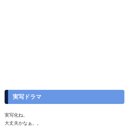
実写ドラマ
実写化ね。
大丈夫かなぁ。。