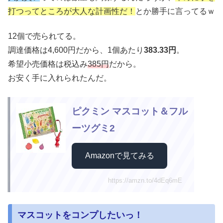
打つってところが大人な計画性だ！
とか勝手に言ってるｗ
12個で売られてる。
調達価格は4,600円だから、1個あたり
383.33円
。
希望小売価格は税込み
385円
だから。
お安く手に入れられたんだ。
ピクミン マスコット＆フル
ーツグミ2
Amazonで見てみる
https://amzn.to/4dEq6mE
マスコットをコンプしたいっ！