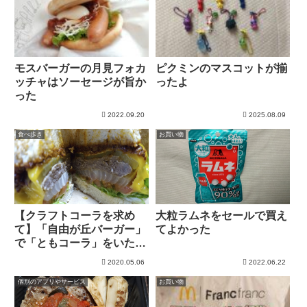
モスバーガーの月見フォカ
ピクミンのマスコットが揃
ッチャはソーセージが旨か
ったよ
った
2022.09.20
2025.08.09
食べ歩き
お買い物
【クラフトコーラを求め
大粒ラムネをセールで買え
て】「自由が丘バーガー」
てよかった
で「ともコーラ」をいただ
きました
2020.05.06
2022.06.22
個別のアプリやサービス
お買い物