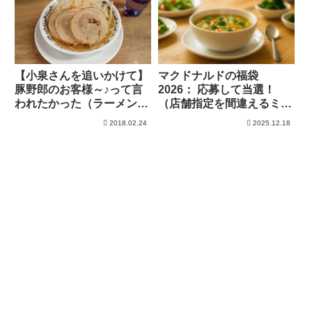
【小泉さんを追いかけて】
マクドナルドの福袋
豚野郎のお客様～♪って言
2026： 応募して当選！
われたかった（ラーメン大
（店舗指定を間違えるミス
好き小泉さん）
ｗ）
2018.02.24
2025.12.18