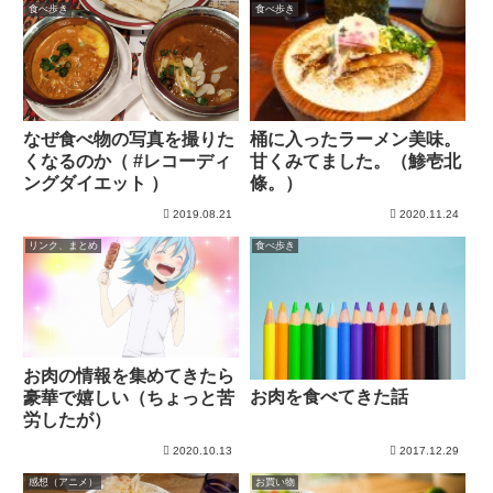
食べ歩き
食べ歩き
なぜ食べ物の写真を撮りた
桶に入ったラーメン美味。
くなるのか（ #レコーディ
甘くみてました。（鯵壱北
ングダイエット ）
條。）
2019.08.21
2020.11.24
リンク、まとめ
食べ歩き
お肉の情報を集めてきたら
お肉を食べてきた話
豪華で嬉しい（ちょっと苦
労したが）
2020.10.13
2017.12.29
感想（アニメ）
お買い物