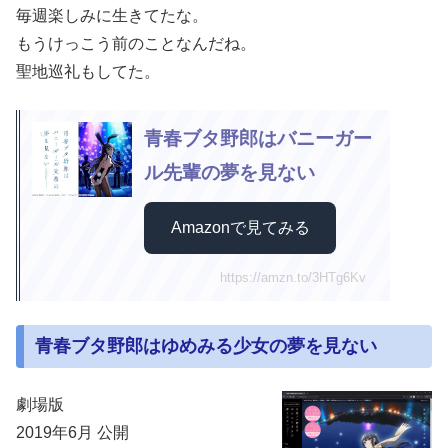
毎週楽しみに生きてたな。
もうけっこう前のことなんだね。
聖地巡礼もしてた。
青春ブタ野郎はバニーガー
ル先輩の夢を見ない
Amazonで見てみる
https://amzn.to/3HTg6Kv
青春ブタ野郎はゆめみる少女の夢を見ない
劇場版
2019年6月 公開