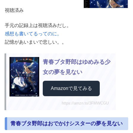
視聴済み
手元の記録上は視聴済みだし。
感想も書いてるってのに。
記憶があいまいで悲しい。。
青春ブタ野郎はゆめみる少
女の夢を見ない
Amazonで見てみる
https://amzn.to/3FMWCGU
青春ブタ野郎はおでかけシスターの夢を見ない