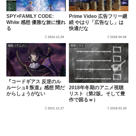
SPY×FAMILY CODE:
Prime Video 広告フリー継
White 感想 優雅な旅に憧れ
続 やはり「広告なし」は
る
快適だな
2024.12.26
2026.04.06
感想（アニメ）
視聴リスト
『コードギアス 反逆のル
ルーシュII 叛道』感想 間だ
2018年冬期のアニメ視聴
からしょうがない
リスト（第2版。そして豊
作で困るｗ）
2021.12.27
2018.01.20