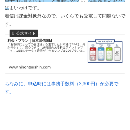
ば
よいわけです。
着信は課金対象外なので、いくらでも受電して問題ないで
す。
料金・プラン｜日本通信SIM
「お客様にとっての合理性」を追求した日本通信SIMは、分
かりやすく、安心できて、納得感のある料金ラインナップ
です。1GBのデータ＋通話ができるシンプル290プランは月
額290円。20GB使えるみんなのプランは月額1,390円。定
額通話もでき...
www.nihontsushin.com
ちなみに、申込時には事務手数料（3,300円）が必要で
す。