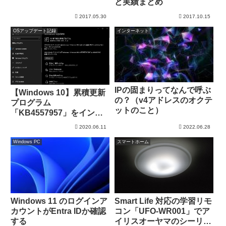
と実績まとめ
2017.05.30
2017.10.15
OSアップデート記録
インターネット
IPの固まりってなんで呼ぶ
【Windows 10】累積更新
の？（v4アドレスのオクテ
プログラム
ットのこと）
「KB4557957」をインス
トール
2020.06.11
2022.06.28
Windows PC
スマートホーム
Windows 11 のログインア
Smart Life 対応の学習リモ
カウントがEntra IDか確認
コン「UFO-WR001」でア
する
イリスオーヤマのシーリン