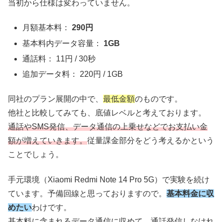
当初から仕様は変わっていません。
月額基本料：
290円
基本料内データ容量：
1GB
通話料： 11円 / 30秒
追加データ料： 220円 / 1GB
同社のプラン展開の中で、
最低金額
のものです。
他社と比較してみても、底値レベルと考えております。
通話やSMS発信、データ通信の上乗せなどでお支払い金
額が増えていきます。
従量課金部分をどう考えるかという
ことでしょう。
手元環境（Xiaomi Redmi Note 14 Pro 5G）で実験を続け
ています。予備回線と思っておりますので。
基本料金に収
めたい
わけです。
基本料に含まれるデータ通信に収め
て、
通話発信しなけれ