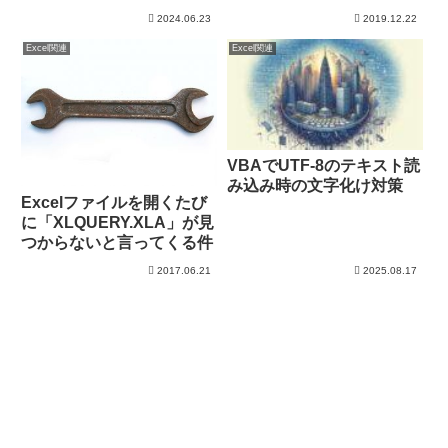
グライトを操作！【スマー
2024.06.23
2019.12.22
トホーム化計画】
Excel関連
Excel関連
VBAでUTF-8のテキスト読
み込み時の文字化け対策
Excelファイルを開くたび
に「XLQUERY.XLA」が見
つからないと言ってくる件
2017.06.21
2025.08.17