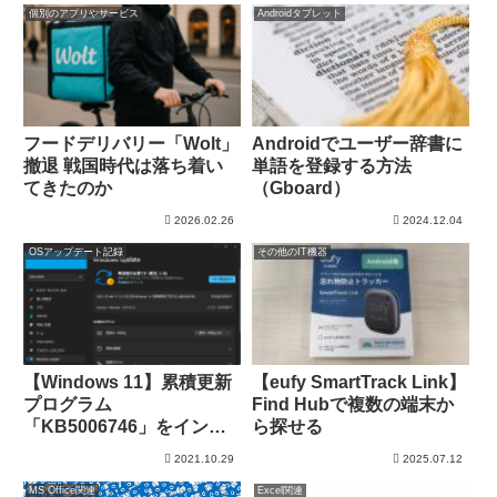
個別のアプリやサービス
Androidタブレット
フードデリバリー「Wolt」
Androidでユーザー辞書に
撤退 戦国時代は落ち着い
単語を登録する方法
てきたのか
（Gboard）
2026.02.26
2024.12.04
OSアップデート記録
その他のIT機器
【Windows 11】累積更新
【eufy SmartTrack Link】
プログラム
Find Hubで複数の端末か
「KB5006746」をインス
ら探せる
トール
2021.10.29
2025.07.12
MS Office関連
Excel関連