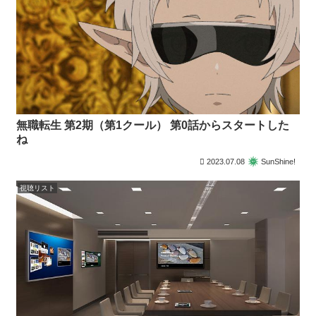
無職転生 第2期（第1クール） 第0話からスタートした
ね
2023.07.08
SunShine!
視聴リスト