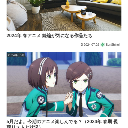
2024年 春アニメ 続編が気になる作品たち
2024.07.02
SunShine!
2024年 上期
5月だよ。今期のアニメ楽しんでる？（2024年 春期 視
聴リストと状況）