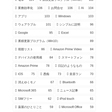
業務効率化
106
お問合せ
106
AI
104
アプリ
103
Windows
103
ウェアラブル
101
シンプルに説明
96
Google
95
Excel
93
累積更新プログラム（Win10）
89
視聴リスト
86
Amazon Prime Video
84
デバイスの使用感
84
スマートフォン
78
Amazon Prime
78
日記のようなもの
76
iOS
75
愚痴
73
皇居ラン
70
消えゆくモノ
67
Bluetooth
66
Microsoft 365
65
ニュース記事
65
SIMフリー
62
iPod touch
61
薬屋のひとりごと
59
Microsoft Office
59