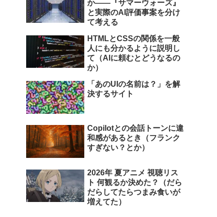
か――『サマーウォーズ』
と実際のAI評価事案を分け
て考える
HTMLとCSSの関係を一般
人にも分かるように説明し
て（AIに頼むとどうなるの
か）
「あのUIの名前は？」を解
決するサイト
Copilotとの会話トーンに違
和感があるとき（フランク
すぎない？とか）
2026年 夏アニメ 視聴リス
ト 何観るか決めた？（だら
だらしてたらつまみ食いが
増えてた）