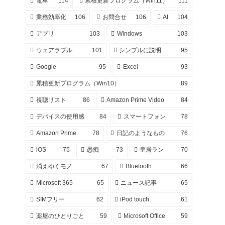
電車
114
累積更新プログラム（Win11）
111
業務効率化
106
お問合せ
106
AI
104
アプリ
103
Windows
103
ウェアラブル
101
シンプルに説明
95
Google
95
Excel
93
累積更新プログラム（Win10）
89
視聴リスト
86
Amazon Prime Video
84
デバイスの使用感
84
スマートフォン
78
Amazon Prime
78
日記のようなもの
76
iOS
75
愚痴
73
皇居ラン
70
消えゆくモノ
67
Bluetooth
66
Microsoft 365
65
ニュース記事
65
SIMフリー
62
iPod touch
61
薬屋のひとりごと
59
Microsoft Office
59