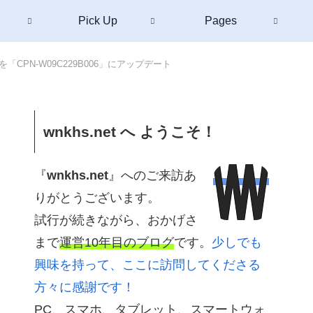
Pick Up
Pages
W09）を「CPN-W09C229B006」にアップデート
wnkhs.net へ ようこそ！
『
wnkhs.net
』へのご来訪あ
りがとうございます。
試行が続きながら、おかげさ
まで
運営10年目のブログ
です。
少しでも
興味を持って、ここに訪問してくださる
方々に感謝です！
PC、スマホ、タブレット、スマートウォ