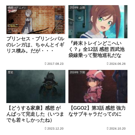
感想（アニメ）
2024年 上期
プリンセス・プリンシパル
『終末トレインどこへい
のレンガは、ちゃんとイギ
く？』全12話 感想 西武池
リス積み。だが・・・
袋線乗って聖地巡礼だな
2017.08.23
2024.06.26
歴史
2024年 下期
【どうする家康】感想 が
【GGO2】第3話 感想 強力
んばって完走した（いつま
なサブキャラだってのに
でも若々しかったね）
2023.12.20
2024.10.20