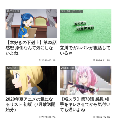
2020年上期
プチ情報（アニメ）
【本好きの下剋上】第22話
感想 原価なんて気にしな
立川でガルパンが復活して
いよね
いるｗ
2020.05.29
2016.11.28
視聴リスト
2026年 上期
2020年夏アニメの気にな
【転スラ】第78話 感想 相
るリスト 初版（7月放送開
手をキレさせてから気付い
始分）
ても遅いよね
2020.06.24
2026.05.16