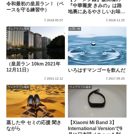
令和最初の皇居ラン！（ペ
『中華蕎麦 きみの』は路
ースを守る練習中）
地裏にあるやさしいお味の
お店
2019.05.07
2018.11.25
ウェアラブル端末
お買い物
（皇居ラン 10km 2021年
12月11日）
いろはすマンゴーを飲んだ
2021.12.12
2017.05.20
ウェアラブル端末
ウェアラブル端末
蒸した中 セミの応援 聞き
【Xiaomi Mi Band 3】
ながら
International Versionで9