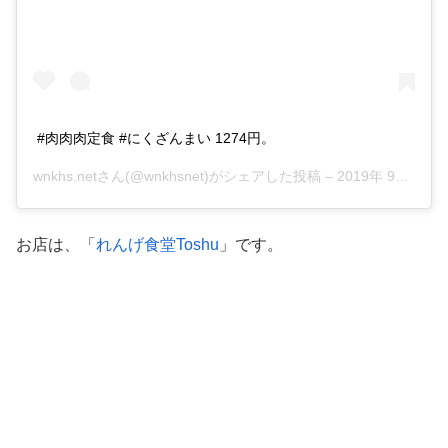
#肉肉肉定食 #にくざんまい 1274円。
wnkhs.net
さん(@wnkhsnet)がシェアした投稿 –
2019年 9月月25日午前4時19分PDT
お店は、「
れんげ食堂Toshu
」です。