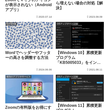
ら増えない場合の対処【解
が表示されない（Android
決】
アプリ）
2020.07.14
2023.09.09
Word関連
OSアップデート記録
Wordでヘッダーやフッタ
【Windows 10】累積更新
ーの高さを調整する方法
プログラム
「KB5005033」をインス
トール（21H1）
2024.06.06
2021.08.11
個別のアプリやサービス
OSアップデート記録
【Windows 11】累積更新
Zoomの有料版をお得にす