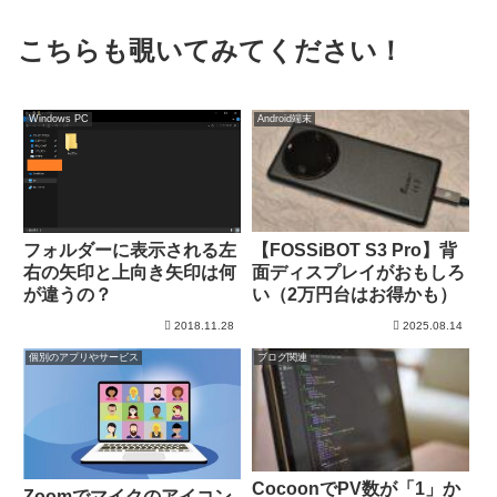
こちらも覗いてみてください！
Windows PC
Android端末
【FOSSiBOT S3 Pro】背
フォルダーに表示される左
面ディスプレイがおもしろ
右の矢印と上向き矢印は何
い（2万円台はお得かも）
が違うの？
2018.11.28
2025.08.14
個別のアプリやサービス
ブログ関連
CocoonでPV数が「1」か
Zoomでマイクのアイコン