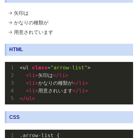
矢印は
かなりの種類が
用意されています
HTML
<ul 
class
=
"arrow-list"
>

<
li
>
矢印は
</
li
>
<
li
>
かなりの種類が
</
li
>
<
li
>
用意されいます
</
li
>
</
ul
>
CSS
.arrow-list
 {
