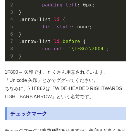
padding-left
: 
0px
;

.arrow-list
li
 {

list-style
: none;

.arrow-list
li
:before
 {

content
: 
'\1F862\2004'
;

}
1F800～ 矢印です。たくさん用意されています。
「Unicode 矢印」とかでググってください。
\1F862
ちなみに、
は「WIDE-HEADED RIGHTWARDS
LIGHT BARB ARROW」という名前です。
チェックマーク
チェックマークは複数種類ありますが、矢印ほど多くあり