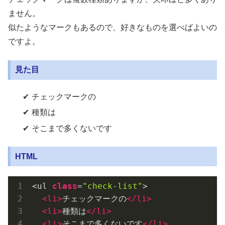
ません。
似たようなマークもあるので、好きなものを選べばよいの
ですよ。
見た目
チェックマークの
種類は
そこまで多くないです
HTML
<ul 
class
=
"check-list"
>

<
li
>
チェックマークの
</
li
>
<
li
>
種類は
</
li
>
<
li
>
そこまで多くないです
</
li
>