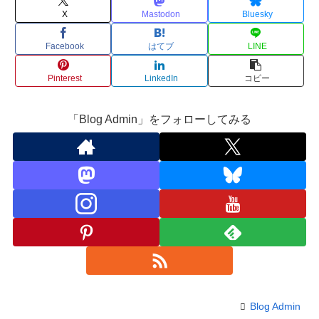
X
Mastodon
Bluesky
Facebook
はてブ
LINE
Pinterest
LinkedIn
コピー
「Blog Admin」をフォローしてみる
Blog Admin