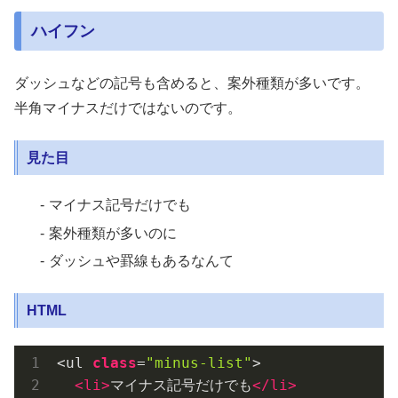
ハイフン
ダッシュなどの記号も含めると、案外種類が多いです。
半角マイナスだけではないのです。
見た目
マイナス記号だけでも
案外種類が多いのに
ダッシュや罫線もあるなんて
HTML
<ul 
class
=
"minus-list"
>

<
li
>
マイナス記号だけでも
</
li
>