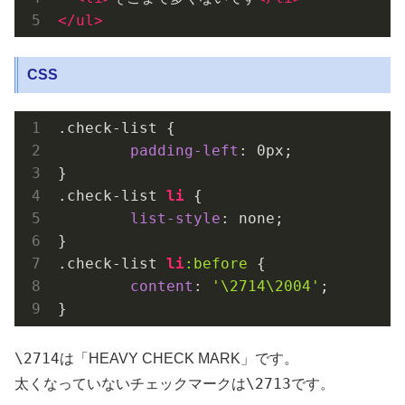
</
ul
>
CSS
.check-list
 {

padding-left
: 
0px
;

.check-list
li
 {

list-style
: none;

.check-list
li
:before
 {

content
: 
'\2714\2004'
;

}
\2714
は「HEAVY CHECK MARK」です。
\2713
太くなっていないチェックマークは
です。