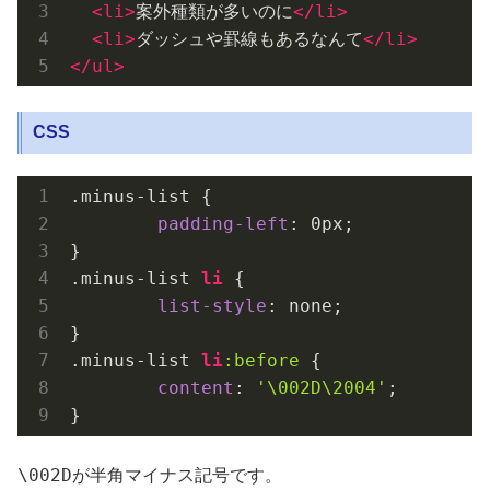
<
li
>
案外種類が多いのに
</
li
>
<
li
>
ダッシュや罫線もあるなんて
</
li
>
</
ul
>
CSS
.minus-list
 {

padding-left
: 
0px
;

.minus-list
li
 {

list-style
: none;

.minus-list
li
:before
 {

content
: 
'\002D\2004'
;

}
\002D
が半角マイナス記号です。