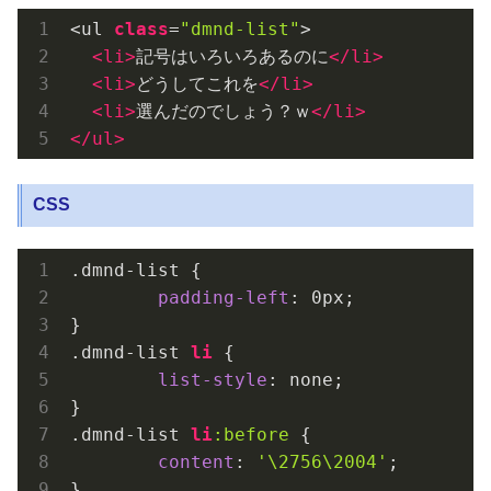
<ul 
class
=
"dmnd-list"
>

<
li
>
記号はいろいろあるのに
</
li
>
<
li
>
どうしてこれを
</
li
>
<
li
>
選んだのでしょう？ｗ
</
li
>
</
ul
>
CSS
.dmnd-list
 {

padding-left
: 
0px
;

.dmnd-list
li
 {

list-style
: none;

.dmnd-list
li
:before
 {

content
: 
'\2756\2004'
;

}