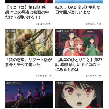
【リコリコ】第13話 感
転スラ OAD 全5話 平和な
想 本当の悪者は映画の中
日常回が楽しいよな
だけ（2期いける！）
2022.09.28
2023.07.11
映画鑑賞
2025年 上期
『猿の惑星』リブート版が
【薬屋のひとりごと】第27
意外と平和で驚いた
話 感想 珍しいキノコの下
にあるものは
2024.11.13
2025.01.25
感想（アニメ）
2025年 上期