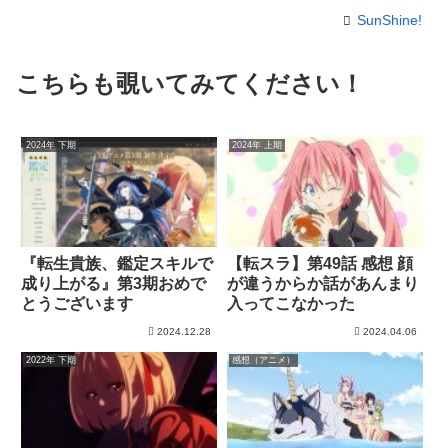
SunShine!
こちらも覗いてみてください！
2024年 下期
2024年 上期
『転生貴族、鑑定スキルで
【転スラ】第49話 感想 顔
成り上がる』第3期おめで
が違うからか話があんまり
とうございます
入ってこなかった
2024.12.28
2024.04.06
2022年 下期
感想（アニメ）