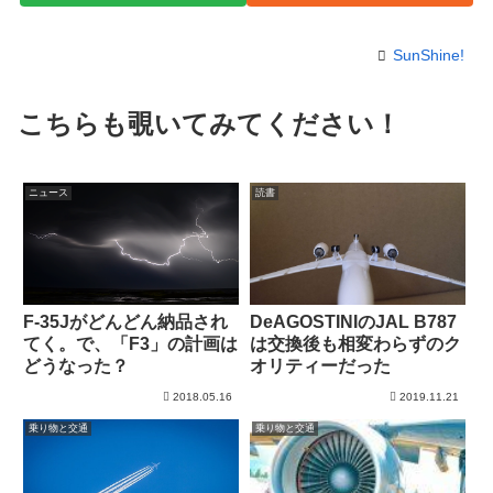
SunShine!
こちらも覗いてみてください！
ニュース
読書
F-35Jがどんどん納品され
DeAGOSTINIのJAL B787
てく。で、「F3」の計画は
は交換後も相変わらずのク
どうなった？
オリティーだった
2018.05.16
2019.11.21
乗り物と交通
乗り物と交通