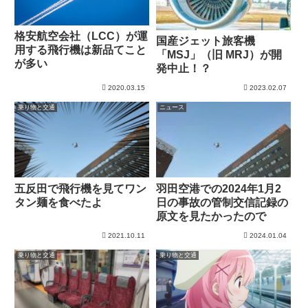
格安航空会社（LCC）が運
国産ジェット旅客機
用する飛行機は新品てこと
「MSJ」（旧 MRJ）が開
が多い
発中止！？
2020.03.15
2023.02.07
乗り物と交通
ニュース
五反田で飛行機を見てワン
羽田空港での2024年1月2
タン麺を食べたよ
日の事故の管制交信記録の
原文を見たかったので
2021.10.11
2024.01.04
乗り物と交通
乗り物と交通