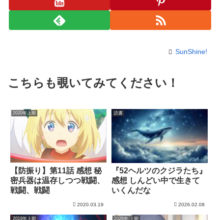
SunShine!
こちらも覗いてみてください！
2020年上期
読書
【防振り】第11話 感想 秘
『52ヘルツのクジラたち』
密兵器は温存しつつ戦闘、
感想 しんどい中で生きて
戦闘、戦闘
いくんだな
2020.03.19
2026.02.08
2019年上期
2026年 上期