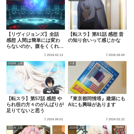
【リヴィジョンズ】全話
【転スラ】第81話 感想 昔
感想 人間は簡単には変わ
の知り合いって感じかな
らないのか。腹をくくれ！
（ネタバレ注意）
2019.02.13
2026.06.06
2024年 上期
読書
【転スラ】第57話 感想 や
『東京都同情塔』建築にも
られ役の方々のがんばりが
AIにも興味があります
足りてないと思う
2024.06.01
2024.02.22
2021年 上期
2025年 上期