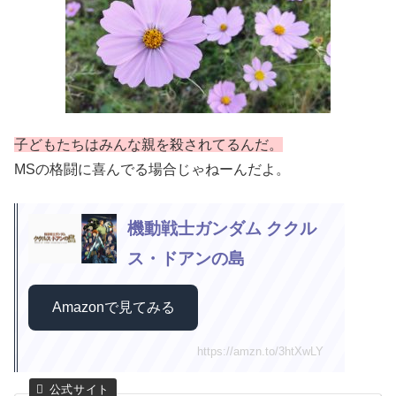
子どもたちはみんな親を殺されてるんだ。
MSの格闘に喜んでる場合じゃねーんだよ。
機動戦士ガンダム ククル
ス・ドアンの島
Amazonで見てみる
https://amzn.to/3htXwLY