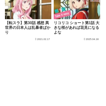
【転スラ】第30話 感想 異
リコリコ ショート第1話 大
世界の日本人は乱暴者ばか
きな桜があれば花見になる
り
よな
2021.02.17
2025.04.18