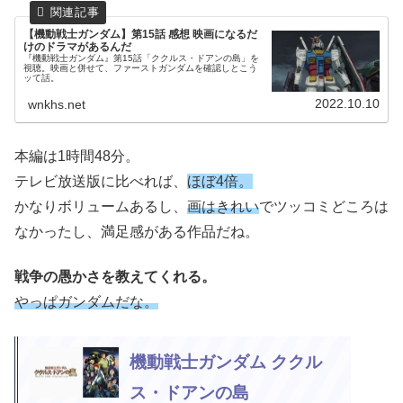
【機動戦士ガンダム】第15話 感想 映画になるだ
けのドラマがあるんだ
『機動戦士ガンダム』第15話「ククルス・ドアンの島」を
視聴。映画と併せて、ファーストガンダムを確認しとこう
ッて話。
2022.10.10
wnkhs.net
本編は1時間48分。
テレビ放送版に比べれば、
ほぼ4倍。
かなりボリュームあるし、
画はきれい
でツッコミどころは
なかったし、満足感がある作品だね。
戦争の愚かさを教えてくれる。
やっぱガンダムだな。
機動戦士ガンダム ククル
ス・ドアンの島