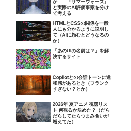
か――『サマーウォーズ』
と実際のAI評価事案を分け
て考える
HTMLとCSSの関係を一般
人にも分かるように説明し
て（AIに頼むとどうなるの
か）
「あのUIの名前は？」を解
決するサイト
Copilotとの会話トーンに違
和感があるとき（フランク
すぎない？とか）
2026年 夏アニメ 視聴リス
ト 何観るか決めた？（だら
だらしてたらつまみ食いが
増えてた）