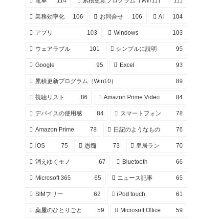
電車
114
累積更新プログラム（Win11）
111
業務効率化
106
お問合せ
106
AI
104
アプリ
103
Windows
103
ウェアラブル
101
シンプルに説明
95
Google
95
Excel
93
累積更新プログラム（Win10）
89
視聴リスト
86
Amazon Prime Video
84
デバイスの使用感
84
スマートフォン
78
Amazon Prime
78
日記のようなもの
76
iOS
75
愚痴
73
皇居ラン
70
消えゆくモノ
67
Bluetooth
66
Microsoft 365
65
ニュース記事
65
SIMフリー
62
iPod touch
61
薬屋のひとりごと
59
Microsoft Office
59