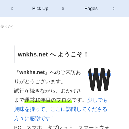
Pick Up
Pages
う使うか）
wnkhs.net へ ようこそ！
『
wnkhs.net
』へのご来訪あ
りがとうございます。
試行が続きながら、おかげさ
まで
運営10年目のブログ
です。
少しでも
興味を持って、ここに訪問してくださる
方々に感謝です！
PC、スマホ、タブレット、スマートウォ