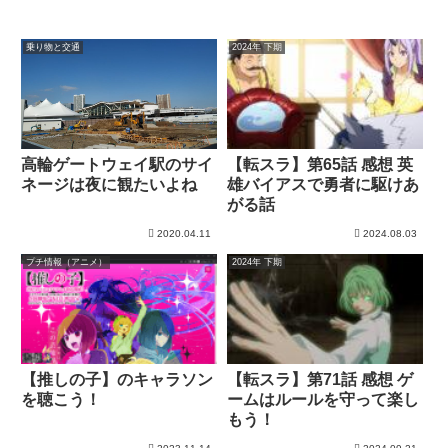
乗り物と交通
2024年 下期
高輪ゲートウェイ駅のサイ
【転スラ】第65話 感想 英
ネージは夜に観たいよね
雄バイアスで勇者に駆けあ
がる話
2020.04.11
2024.08.03
プチ情報（アニメ）
2024年 下期
【推しの子】のキャラソン
【転スラ】第71話 感想 ゲ
を聴こう！
ームはルールを守って楽し
もう！