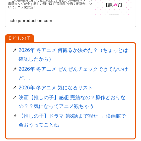
「この芸能界において嘘は武器だ」赤坂アカ×横槍メンゴの
豪華タッグが全く新しい切り口で”芸能界”を描く衝撃作、つ
いにアニメ化決定！
ichigoproduction.com
推しの子
2026年 冬アニメ 何観るか決めた？（ちょっとは
確認したから）
2026年 冬アニメ ぜんぜんチェックできてないけ
ど。。
2026年 冬アニメ 気になるリスト
映画【推しの子】感想 完結なの？原作どおりな
の？？気になってアニメ観ちゃう
【推しの子】ドラマ 第8話まで観た → 映画館で
会おうってことね