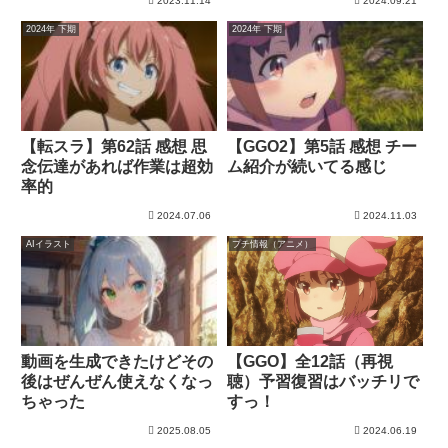
2023.11.14
2024.09.21
2024年 下期
2024年 下期
【転スラ】第62話 感想 思
【GGO2】第5話 感想 チー
念伝達があれば作業は超効
ム紹介が続いてる感じ
率的
2024.07.06
2024.11.03
AIイラスト
プチ情報（アニメ）
動画を生成できたけどその
【GGO】全12話（再視
後はぜんぜん使えなくなっ
聴）予習復習はバッチリで
ちゃった
すっ！
2025.08.05
2024.06.19