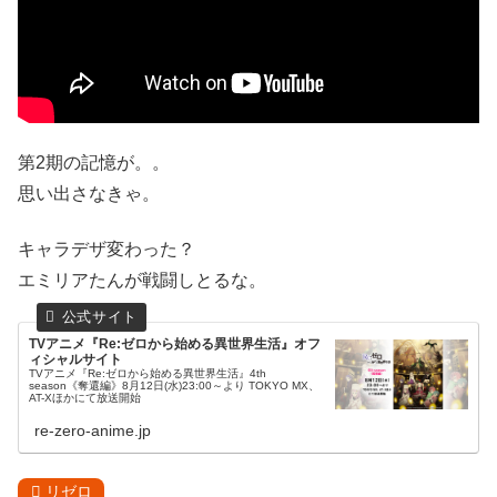
第2期の記憶が。。
思い出さなきゃ。
キャラデザ変わった？
エミリアたんが戦闘しとるな。
TVアニメ『Re:ゼロから始める異世界生活』オフ
ィシャルサイト
TVアニメ『Re:ゼロから始める異世界生活』4th
season《奪還編》8月12日(水)23:00～より TOKYO MX、
AT-Xほかにて放送開始
re-zero-anime.jp
リゼロ