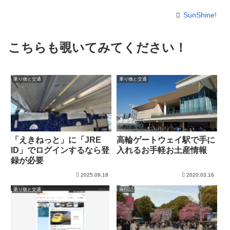
SunShine!
こちらも覗いてみてください！
乗り物と交通
乗り物と交通
「えきねっと」に「JRE
高輪ゲートウェイ駅で手に
ID」でログインするなら登
入れるお手軽お土産情報
録が必要
2025.09.18
2020.03.16
乗り物と交通
旅行記