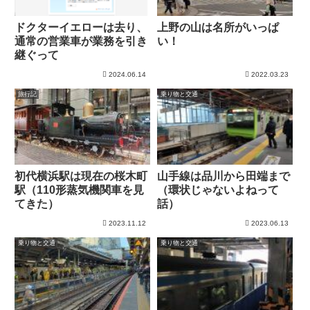
ドクターイエローは去り、
上野の山は名所がいっぱ
通常の営業車が業務を引き
い！
継ぐって
2024.06.14
2022.03.23
旅行記
乗り物と交通
初代横浜駅は現在の桜木町
山手線は品川から田端まで
駅（110形蒸気機関車を見
（環状じゃないよねって
てきた）
話）
2023.11.12
2023.06.13
乗り物と交通
乗り物と交通