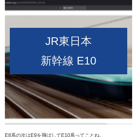
JR東日本
新幹線 E10
E8系の次はE9を飛ばしてE10系ってことね。