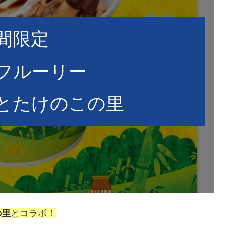
間限定
フルーリー
とたけのこの里
の里
とコラボ！