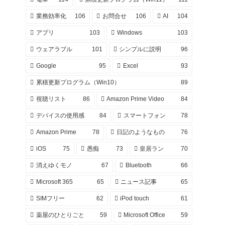
業務効率化
106
お問合せ
106
AI
104
アプリ
103
Windows
103
ウェアラブル
101
シンプルに説明
96
Google
95
Excel
93
累積更新プログラム（Win10）
89
視聴リスト
86
Amazon Prime Video
84
デバイスの使用感
84
スマートフォン
78
Amazon Prime
78
日記のようなもの
76
iOS
75
愚痴
73
皇居ラン
70
消えゆくモノ
67
Bluetooth
66
Microsoft 365
65
ニュース記事
65
SIMフリー
62
iPod touch
61
薬屋のひとりごと
59
Microsoft Office
59