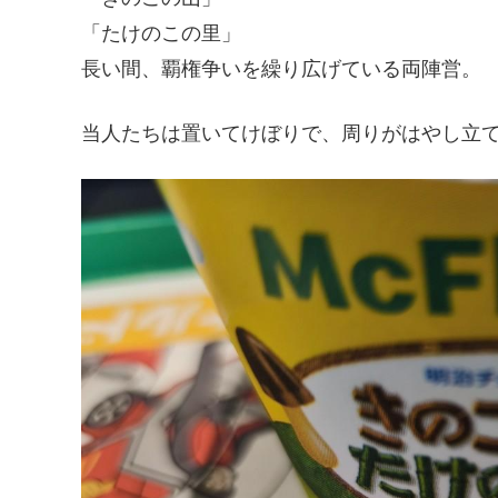
「たけのこの里」
長い間、覇権争いを繰り広げている両陣営。
当人たちは置いてけぼりで、周りがはやし立