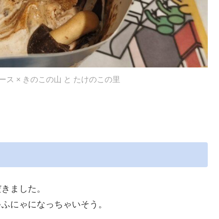
ース × きのこの山 と たけのこの里
だきました。
ゃふにゃになっちゃいそう。