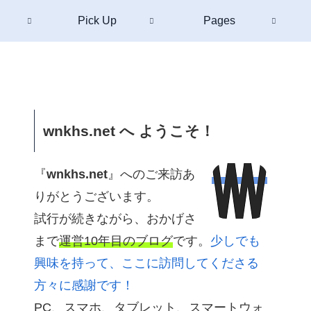
Pick Up
Pages
wnkhs.net へ ようこそ！
『
wnkhs.net
』へのご来訪あ
りがとうございます。
試行が続きながら、おかげさ
まで
運営10年目のブログ
です。
少しでも
興味を持って、ここに訪問してくださる
方々に感謝です！
PC、スマホ、タブレット、スマートウォ