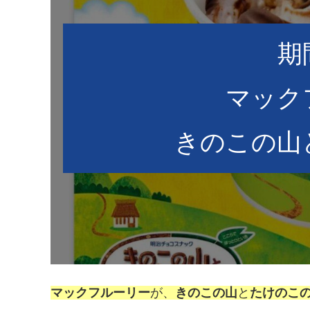
期
マック
きのこの山
マックフルーリー
が、
きのこの山
と
たけのこ