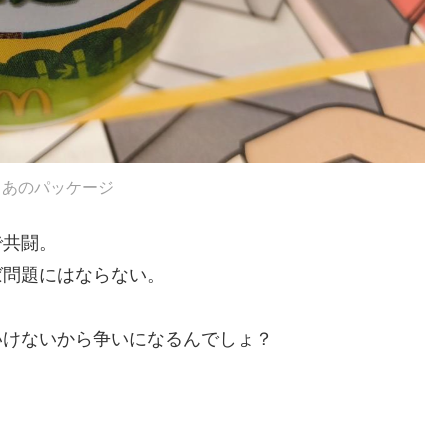
rry あのパッケージ
で共闘。
ば問題にはならない。
いけないから争いになるんでしょ？