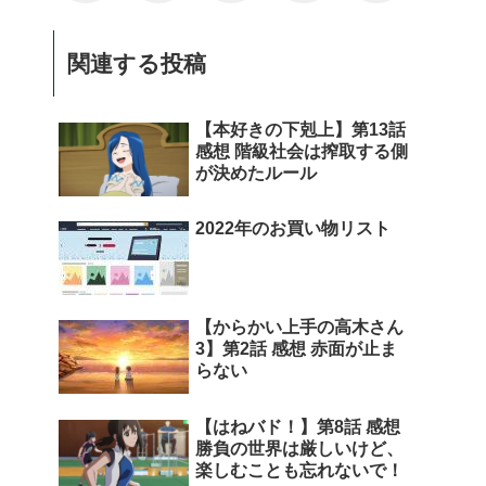
関連する投稿
【本好きの下剋上】第13話
感想 階級社会は搾取する側
が決めたルール
2022年のお買い物リスト
【からかい上手の高木さん
3】第2話 感想 赤面が止ま
らない
【はねバド！】第8話 感想
勝負の世界は厳しいけど、
楽しむことも忘れないで！