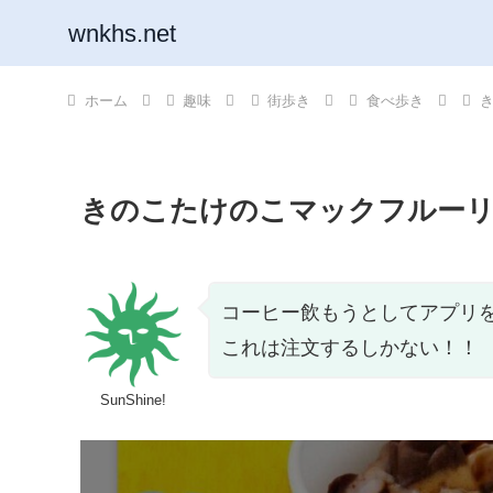
wnkhs.net
ホーム
趣味
街歩き
食べ歩き
きのこたけのこマックフルーリ
コーヒー飲もうとしてアプリ
これは注文するしかない！！
SunShine!