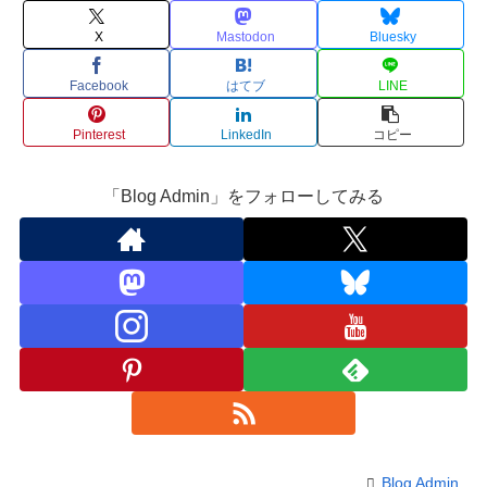
X
Mastodon
Bluesky
Facebook
はてブ
LINE
Pinterest
LinkedIn
コピー
「Blog Admin」をフォローしてみる
Blog Admin