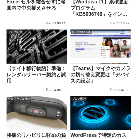
Excel セルを結合せずに範
【Windows 11】累積更新
囲内で中央揃えさせる
プログラム
「KB5006746」をインス
トール
2023.03.14
2021.10.29
ブログ関連
MS Office関連
【サイト移行物語】準備：
【Teams】マイクやカメラ
レンタルサーバー契約と試
の切り替え変更は「デバイ
用
スの設定」
2024.05.08
2021.07.29
ウェアラブル端末
ブログ関連
腰痛のリハビリに軽めの負
WordPressで特定のカス