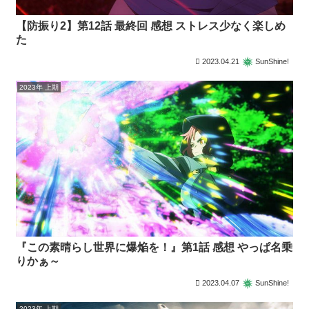
【防振り2】第12話 最終回 感想 ストレス少なく楽しめ
た
2023.04.21
SunShine!
2023年 上期
『この素晴らし世界に爆焔を！』第1話 感想 やっぱ名乗
りかぁ～
2023.04.07
SunShine!
2023年 上期