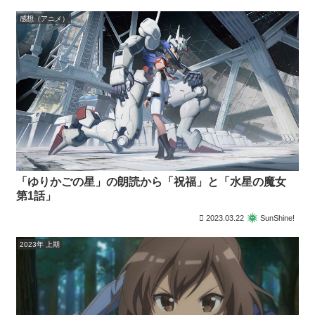
感想（アニメ）
「ゆりかごの星」の朗読から「祝福」と「水星の魔女
第1話」
2023.03.22
SunShine!
2023年 上期