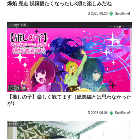
爆焔 完走 祝福観たくなったし3期も楽しみだね
2023.06.23
SunShine!
2023年 上期
【推しの子】楽しく観てます（総集編とは思わなかった
が）
2023.06.06
SunShine!
2023年 上期