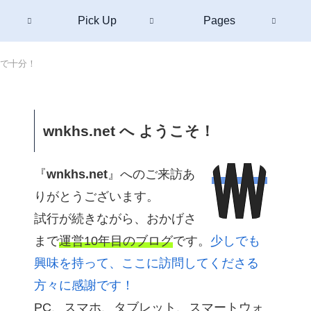
Pick Up
Pages
台で十分！
wnkhs.net へ ようこそ！
『
wnkhs.net
』へのご来訪あ
りがとうございます。
試行が続きながら、おかげさ
まで
運営10年目のブログ
です。
少しでも
興味を持って、ここに訪問してくださる
方々に感謝です！
PC、スマホ、タブレット、スマートウォ