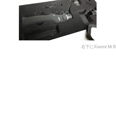
右下にXiaomi M