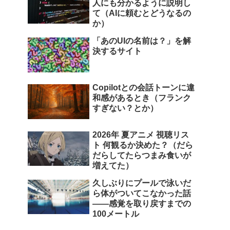
人にも分かるように説明し
て（AIに頼むとどうなるの
か）
「あのUIの名前は？」を解
決するサイト
Copilotとの会話トーンに違
和感があるとき（フランク
すぎない？とか）
2026年 夏アニメ 視聴リス
ト 何観るか決めた？（だら
だらしてたらつまみ食いが
増えてた）
久しぶりにプールで泳いだ
ら体がついてこなかった話
――感覚を取り戻すまでの
100メートル