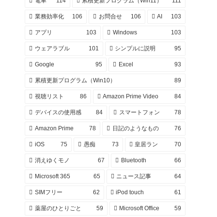
電車
114
累積更新プログラム（Win11）
111
業務効率化
106
お問合せ
106
AI
103
アプリ
103
Windows
103
ウェアラブル
101
シンプルに説明
95
Google
95
Excel
93
累積更新プログラム（Win10）
89
視聴リスト
86
Amazon Prime Video
84
デバイスの使用感
84
スマートフォン
78
Amazon Prime
78
日記のようなもの
76
iOS
75
愚痴
73
皇居ラン
70
消えゆくモノ
67
Bluetooth
66
Microsoft 365
65
ニュース記事
64
SIMフリー
62
iPod touch
61
薬屋のひとりごと
59
Microsoft Office
59