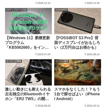
DC）
2020.12.14
2020.12.20
OSアップデート記録
Android端末
【Windows 11】累積更新
【FOSSiBOT S3 Pro】背
プログラム
面ディスプレイがおもしろ
「KB5062660」をインス
い（2万円台はお得かも）
トール
2025.07.25
2025.08.14
オーディオ機器
モバイル端末
激しい動きにも耐えられる
スマホをなくした！？もう
左右独立のBluetoothイヤ
1台で探せばよい（iPhone
ホン「ER2 TWS」の開封
/ Android）
と初期設定
2018.08.23
2022.10.11