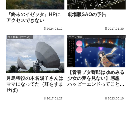
『終末のイゼッタ』HPに
劇場版SAOの予告
アクセスできない
2024.03.12
2017.01.30
プチ情報（アニメ）
アニメ関連
【青春ブタ野郎はゆめみる
月島雫役の本名陽子さんは
少女の夢を見ない】感想
ママになってた（耳をすま
ハッピーエンドってことで
せば）
いいんだよね
2017.01.27
2023.06.10