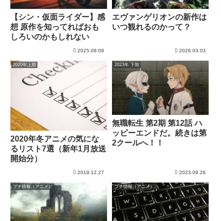
【シン・仮面ライダー】感
エヴァンゲリオンの新作は
想 原作を知ってればおも
いつ観れるのかって？
しろいのかもしれない
2025.09.09
2026.03.03
2020年上期
2023年 下期
無職転生 第2期 第12話 ハ
ッピーエンドだ。続きは第
2020年冬アニメの気にな
2クールへ！！
るリスト7選（新年1月放送
開始分）
2019.12.27
2023.09.26
プチ情報（アニメ）
プチ情報（アニメ）