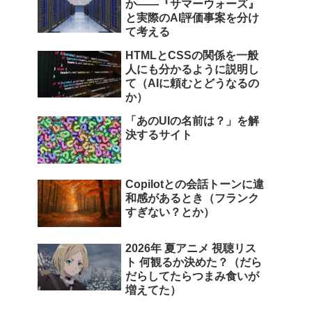
か――『サマーウォーズ』
と実際のAI評価事案を分け
て考える
HTMLとCSSの関係を一般
人にも分かるように説明し
て（AIに頼むとどうなるの
か）
「あのUIの名前は？」を解
決するサイト
Copilotとの会話トーンに違
和感があるとき（フランク
すぎない？とか）
2026年 夏アニメ 視聴リス
ト 何観るか決めた？（だら
だらしてたらつまみ食いが
増えてた）