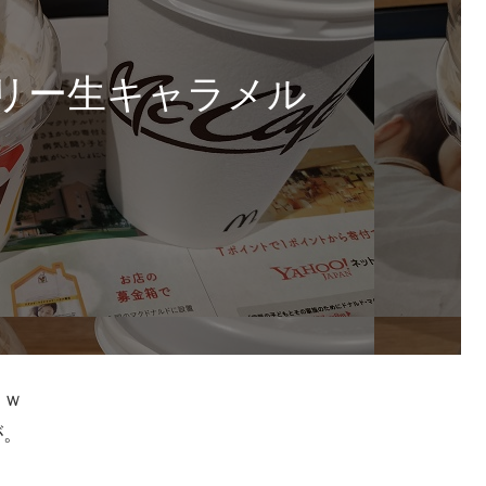
リー生キャラメル
？ｗ
が。