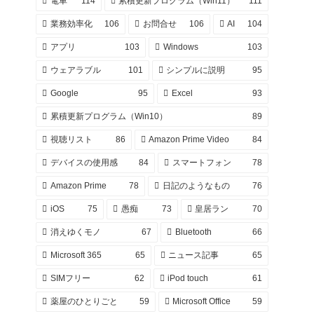
電車
114
累積更新プログラム（Win11）
111
業務効率化
106
お問合せ
106
AI
104
アプリ
103
Windows
103
ウェアラブル
101
シンプルに説明
95
Google
95
Excel
93
累積更新プログラム（Win10）
89
視聴リスト
86
Amazon Prime Video
84
デバイスの使用感
84
スマートフォン
78
Amazon Prime
78
日記のようなもの
76
iOS
75
愚痴
73
皇居ラン
70
消えゆくモノ
67
Bluetooth
66
Microsoft 365
65
ニュース記事
65
SIMフリー
62
iPod touch
61
薬屋のひとりごと
59
Microsoft Office
59