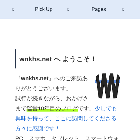
Pick Up
Pages
wnkhs.net へ ようこそ！
『
wnkhs.net
』へのご来訪あ
りがとうございます。
試行が続きながら、おかげさ
まで
運営10年目のブログ
です。
少しでも
興味を持って、ここに訪問してくださる
方々に感謝です！
PC、スマホ、タブレット、スマートウォ