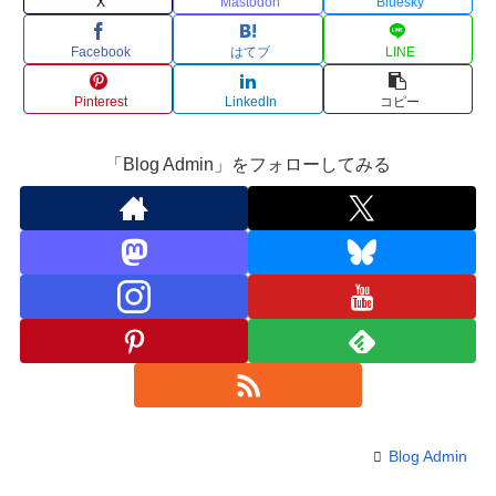
X
Mastodon
Bluesky
Facebook
はてブ
LINE
Pinterest
LinkedIn
コピー
「Blog Admin」をフォローしてみる
Blog Admin