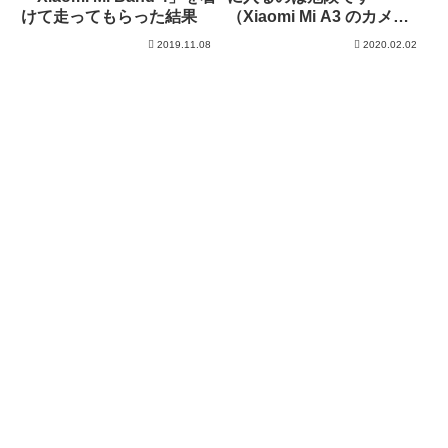
（Xiaomi Mi A3 のカメラ
けて走ってもらった結果
チェックを兼ねて行って来
2019.11.08
2020.02.02
ましたが）