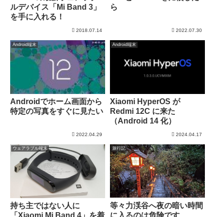
ら
ルデバイス「Mi Band 3」
を手に入れる！
2018.07.14
2022.07.30
Android端末
Android端末
Androidでホーム画面から
Xiaomi HyperOS が
特定の写真をすぐに見たい
Redmi 12C に来た
（Android 14 化）
2022.04.29
2024.04.17
ウェアラブル端末
旅行記
等々力渓谷へ夜の暗い時間
持ち主ではない人に
に入るのは危険です
「Xiaomi Mi Band 4」を着