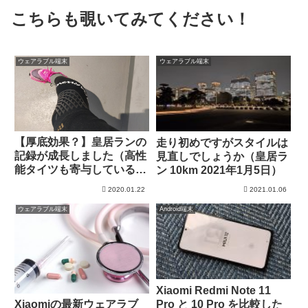
こちらも覗いてみてください！
ウェアラブル端末
ウェアラブル端末
【厚底効果？】皇居ランの
走り初めですがスタイルは
記録が成長しました（高性
見直しでしょうか（皇居ラ
能タイツも寄与しているか
ン 10km 2021年1月5日）
も）
2020.01.22
2021.01.06
ウェアラブル端末
Android端末
Xiaomi Redmi Note 11
Pro と 10 Pro を比較した
Xiaomiの最新ウェアラブ