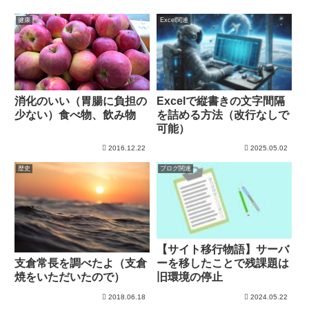
健康
Excel関連
消化のいい（胃腸に負担の
Excelで縦書きの文字間隔
少ない）食べ物、飲み物
を詰める方法（改行なしで
可能）
2016.12.22
2025.05.02
歴史
ブログ関連
【サイト移行物語】サーバ
ーを移したことで残課題は
支倉常長を調べたよ（支倉
旧環境の停止
焼をいただいたので）
2018.06.18
2024.05.22