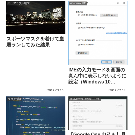
ウェアラブル端末
Windows PC
スポーツマスクを着けて皇
居ランしてみた結果
IMEの入力モードを画面の
真ん中に表示しないように
設定（Windows 10
1703）
2019.03.15
2017.07.14
ブログ関連
個別のアプリやサービス
【Google One 申込み】月