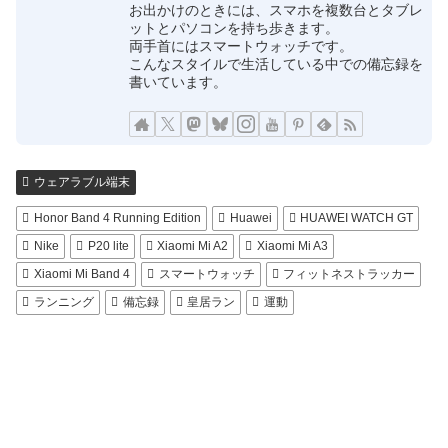
お出かけのときには、スマホを複数台とタブレ
ットとパソコンを持ち歩きます。
両手首にはスマートウォッチです。
こんなスタイルで生活している中での備忘録を
書いています。
ウェアラブル端末
Honor Band 4 Running Edition
Huawei
HUAWEI WATCH GT
Nike
P20 lite
Xiaomi Mi A2
Xiaomi Mi A3
Xiaomi Mi Band 4
スマートウォッチ
フィットネストラッカー
ランニング
備忘録
皇居ラン
運動