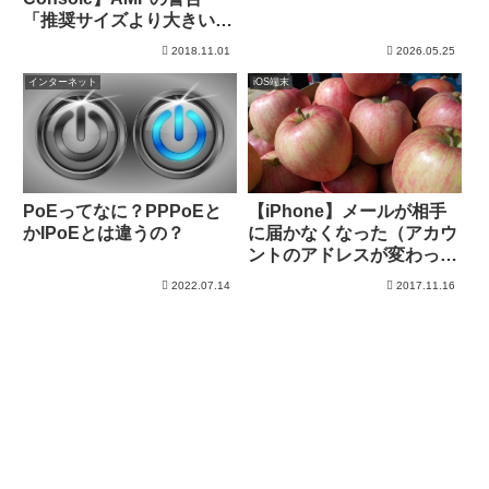
アンソロピックが抱える闇
「推奨サイズより大きい画
と今後の展望
像を指定してください」に
2018.11.01
2026.05.25
対処
インターネット
iOS端末
PoEってなに？PPPoEと
【iPhone】メールが相手
かIPoEとは違うの？
に届かなくなった（アカウ
ントのアドレスが変わっ
た？）
2022.07.14
2017.11.16