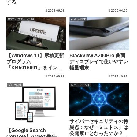
する
2022.06.08
2026.04.29
OSアップデート記録
Android端末
【Windows 11】累積更新
Blackview A200Pro 曲面
プログラム
ディスプレイで使いやすい
「KB5016691」をインス
軽量端末
トール
2022.08.29
2024.10.21
ブログ関連
AIエージェント
サイバーセキュリティの特
異点：なぜ「ミュトス」は
【Google Search
公開禁止となったのか？
Console】AMPの警告