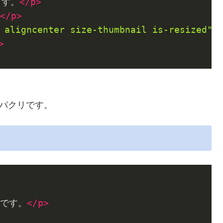
ます。
</
p
>
</
p
>
 aligncenter size-thumbnail is-resized"
>
>
丸パクリです。
です。
</
p
>