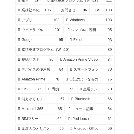
電車
114
累積更新プログラム（Win11）
111
業務効率化
106
お問合せ
106
AI
103
<
a
href
=
"https://wnkhs.net/wp-content/upl
アプリ
103
Windows
103
ウェアラブル
101
シンプルに説明
95
Google
95
Excel
93
累積更新プログラム（Win10）
89
視聴リスト
86
Amazon Prime Video
84
デバイスの使用感
84
スマートフォン
78
Amazon Prime
78
日記のようなもの
76
iOS
75
愚痴
73
皇居ラン
70
消えゆくモノ
67
Bluetooth
66
Microsoft 365
65
ニュース記事
64
SIMフリー
62
iPod touch
61
薬屋のひとりごと
59
Microsoft Office
59