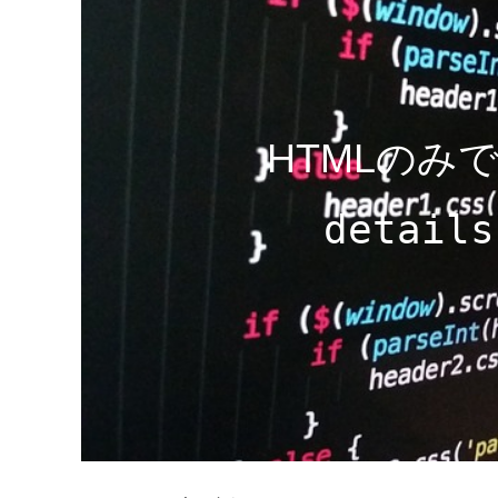
HTMLのみ
details