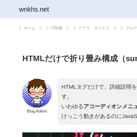
wnkhs.net
ホーム
IT関連
アプリ、サービス
ブロ
HTMLだけで折り畳み構成（summa
HTMLタグだけで、詳細説明
す。
いわゆる
アコーディオンメニ
Blog Admin
けっこう動きがあるのにJavaSc