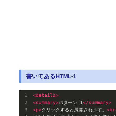
書いてあるHTML-1
<
details
>
<
summary
>
パターン 1
</
summary
>
<
p
>
クリックすると展開されます。
<
br