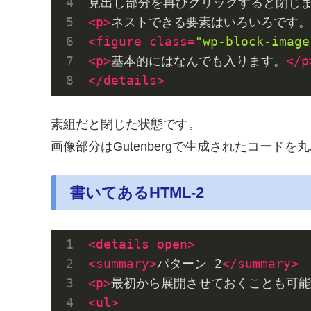
見出し部分を再びクリックすると閉じ
<
p
>
ネストできる要素はいろいろです。
<
figure
class
=
"wp-block-image
<
p
>
基本的にはなんでも入ります。
</
p
</
details
>
素組だと閉じた状態です。
画像部分はGutenbergで生成されたコードを
書いてあるHTML-2
<
details
open
>
<
summary
>
パターン 2
</
summary
>
<
p
>
最初から展開させておくことも可能
<
ul
>