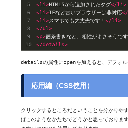
<
li
>
HTML5から追加されたタグ
</
li
>
<
li
>
IEなど古いブラウザーは非対応
<
<
li
>
スマホでも大丈夫です！
</
li
>
</
ul
>
<
p
>
箇条書きなど、相性がよさそうです
</
details
>
details
open
の属性に
を加えると、デフォル
応用編（CSS使用）
クリックするところだということを分かりや
ばこのようなかたちでどうかと思っておりま