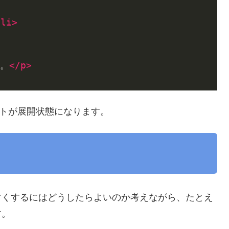
/
li
>
。
</
p
>
トが展開状態になります。
すくするにはどうしたらよいのか考えながら、たとえ
す。