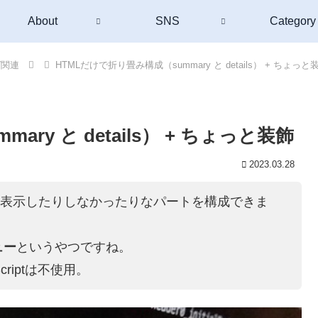
About
SNS
Category
グ関連
HTMLだけで折り畳み構成（summary と details） + ちょっと
ry と details） + ちょっと装飾
2023.03.28
を表示したりしなかったりなパートを構成できま
ュー
というやつですね。
riptは不使用。