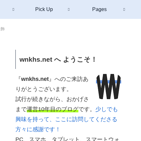
Pick Up
Pages
装飾
wnkhs.net へ ようこそ！
『
wnkhs.net
』へのご来訪あ
りがとうございます。
試行が続きながら、おかげさ
まで
運営10年目のブログ
です。
少しでも
興味を持って、ここに訪問してくださる
方々に感謝です！
PC、スマホ、タブレット、スマートウォ