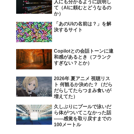
人にも分かるように説明し
て（AIに頼むとどうなるの
か）
「あのUIの名前は？」を解
決するサイト
Copilotとの会話トーンに違
和感があるとき（フランク
すぎない？とか）
2026年 夏アニメ 視聴リス
ト 何観るか決めた？（だら
だらしてたらつまみ食いが
増えてた）
久しぶりにプールで泳いだ
ら体がついてこなかった話
――感覚を取り戻すまでの
100メートル