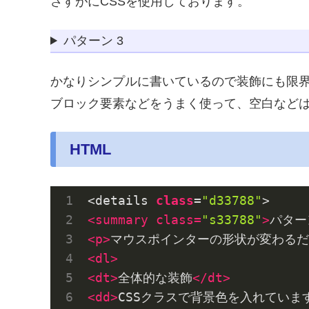
さすがにCSSを使用しております。
パターン 3
かなりシンプルに書いているので装飾にも限
ブロック要素などをうまく使って、空白など
HTML
<details 
class
=
"d33788"
<
summary
class
=
"s33788"
>
パター
<
p
>
マウスポインターの形状が変わるだ
<
dl
>
<
dt
>
全体的な装飾
</
dt
>
<
dd
>
CSSクラスで背景色を入れてい