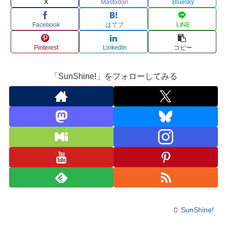
X
Mastodon
Bluesky
Facebook
はてブ
LINE
Pinterest
LinkedIn
コピー
「SunShine!」をフォローしてみる
SunShine!