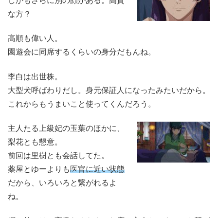
しかもさらに別の顔がある。高貴
な方？
高順も偉い人。
園遊会に同席するくらいの身分だもんね。
李白は出世株。
大型犬呼ばわりだし。身元保証人になったみたいだから。
これからもうまいこと使ってくんだろう。
主人たる上級妃の玉葉のほかに、
梨花とも懇意。
前回は里樹とも会話してた。
薬屋とゆーよりも
医官に近い状態
だから、いろいろと繋がれるよ
ね。