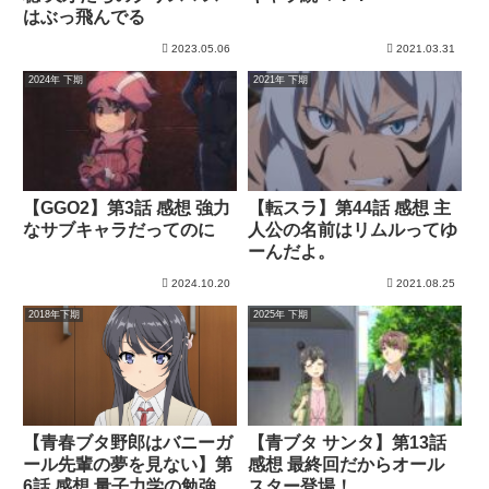
はぶっ飛んでる
2023.05.06
2021.03.31
2024年 下期
2021年 下期
【GGO2】第3話 感想 強力
【転スラ】第44話 感想 主
なサブキャラだってのに
人公の名前はリムルってゆ
ーんだよ。
2024.10.20
2021.08.25
2018年下期
2025年 下期
【青春ブタ野郎はバニーガ
【青ブタ サンタ】第13話
ール先輩の夢を見ない】第
感想 最終回だからオール
6話 感想 量子力学の勉強に
スター登場！