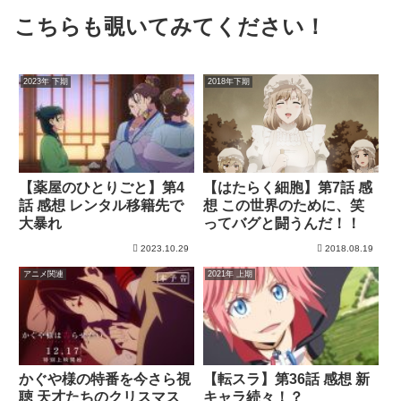
こちらも覗いてみてください！
2023年 下期
2018年下期
【薬屋のひとりごと】第4
【はたらく細胞】第7話 感
話 感想 レンタル移籍先で
想 この世界のために、笑
大暴れ
ってバグと闘うんだ！！
2023.10.29
2018.08.19
アニメ関連
2021年 上期
かぐや様の特番を今さら視
【転スラ】第36話 感想 新
聴 天才たちのクリスマス
キャラ続々！？