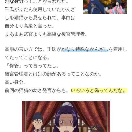
別な身分
ってことが言われた。
壬氏がふだん使用していたかんざ
しを猫猫から見せられて、李白は
自分より高級と言った。
まあまあ武官よりも高級な後宮管理者。
高順の言い方では、壬氏が
かなり特殊なかんざし
を着用し
てたってことになる。
「保管」って言ってたし。
後宮管理者とは別の顔があるってことなのか。
高い身分。
前回の猫猫の幼さ発言からも。
いろいろと偽ってんだな。