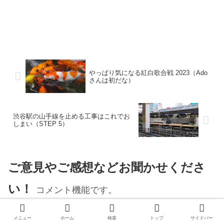
やっぱり気になる紅白歌合戦 2023（Ado
さんは初だな）
渋谷駅の山手線を止める工事はこれでお
しまい（STEP 5）
ご意見やご感想などお聞かせくださ
い！
コメント機能です。
メニュー
ホーム
検索
トップ
サイドバー
コメントを書き込む