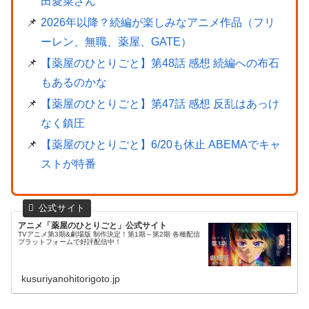
田愛菜さん
2026年以降？続編が楽しみなアニメ作品（フリ
ーレン、無職、薬屋、GATE）
【薬屋のひとりごと】第48話 感想 続編への布石
もあるのかな
【薬屋のひとりごと】第47話 感想 反乱はあっけ
なく鎮圧
【薬屋のひとりごと】6/20も休止 ABEMAでキャ
ストが特番
アニメ「薬屋のひとりごと」公式サイト
TVアニメ第3期&劇場版 制作決定！第1期～第2期 各種配信
プラットフォームで好評配信中！
kusuriyanohitorigoto.jp