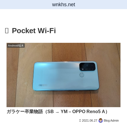
wnkhs.net
Pocket Wi-Fi
Android端末
ガラケー卒業物語（SB → YM – OPPO Reno5 A）
2021.06.27
Blog Admin