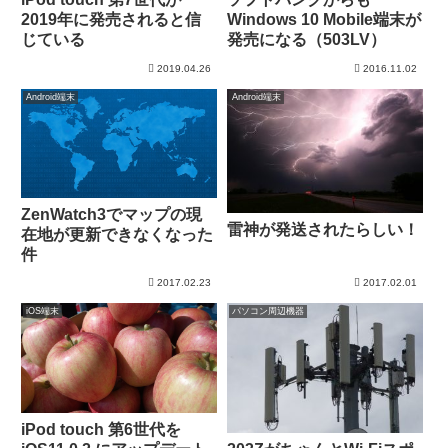
2019年に発売されると信
Windows 10 Mobile端末が
じている
発売になる（503LV）
2019.04.26
2016.11.02
Android端末
Android端末
ZenWatch3でマップの現
雷神が発送されたらしい！
在地が更新できなくなった
件
2017.02.23
2017.02.01
iOS端末
パソコン周辺機器
iPod touch 第6世代を