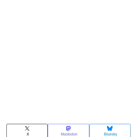
X
Mastodon
Bluesky