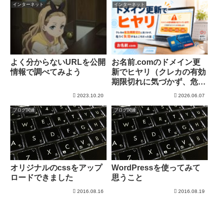
インターネット
インターネット
よく分からないURLを公開
お名前.comのドメイン更
情報で調べてみよう
新でヒヤリ（クレカの有効
期限切れに気づかず、危う
く失効するところだった
2023.10.20
2026.06.07
話）
ブログ関連
ブログ関連
オリジナルのcssをアップ
WordPressを使ってみて
ロードできました
思うこと
2016.08.16
2016.08.19