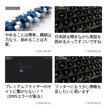
つぶやきごと
つぶやきごと
やめることは簡単。継続は
日本語を聞きながら英語を
力なり。始めることは大
読める人ってすごいですね
変。
2017.08.08
2016.08.28
生活
ブログ関連
プレミアムフライデーのサ
フッターにもう少し情報を
イトに繋がらない！？
足したいと思います
（DNSエラーが返る）
2023.06.11
2016.09.22