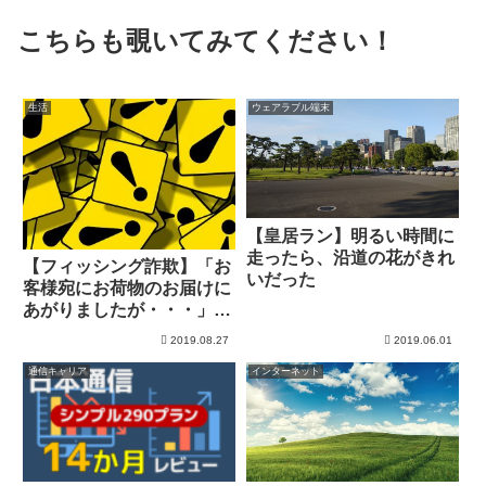
こちらも覗いてみてください！
生活
ウェアラブル端末
【皇居ラン】明るい時間に
走ったら、沿道の花がきれ
【フィッシング詐欺】「お
いだった
客様宛にお荷物のお届けに
あがりましたが・・・」と
いうSMS
2019.08.27
2019.06.01
通信キャリア
インターネット