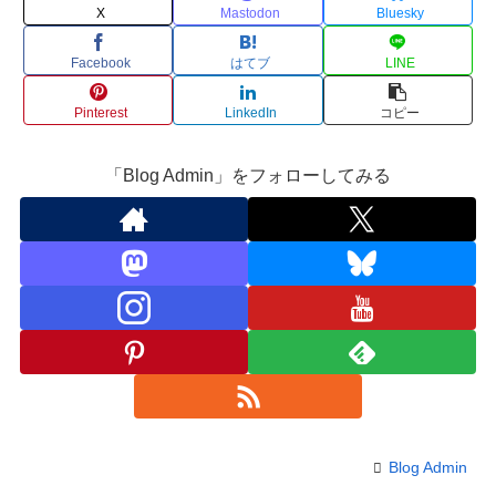
X
Mastodon
Bluesky
Facebook
はてブ
LINE
Pinterest
LinkedIn
コピー
「Blog Admin」をフォローしてみる
Blog Admin