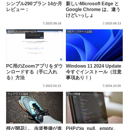
シンプル290プラン 14か月
新しいMicrosoft Edge と
レビュー：
Google Chrome は、違う
けどいっしょ
2025.09.16
2020.06.13
個別のアプリやサービス
OSアップデート記録
PC用のZoomアプリをダウ
Windows 11 2024 Update
ンロードする（手に入れ
今すぐインストール（注意
る）方法
事項あり！）
2022.02.21
2024.10.05
ウェアラブル端末
ブログ関連
桜が開花し、歩道整備が進
PHPのis_null、empty、