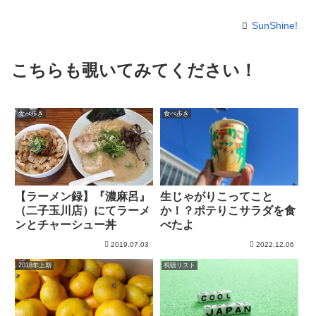
SunShine!
こちらも覗いてみてください！
食べ歩き
食べ歩き
【ラーメン録】『濃麻呂』
生じゃがりこってこと
（二子玉川店）にてラーメ
か！？ポテりこサラダを食
ンとチャーシュー丼
べたよ
2019.07.03
2022.12.06
2018年上期
視聴リスト