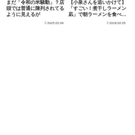
まだ「令和の米騒動」？店
【小泉さんを追いかけて】
頭では普通に陳列されてる
「すごい！煮干しラーメン
ように見えるが
凪」で朝ラーメンを食べて
きた（ラーメン大好き小泉
2025.02.09
2018.02.05
さん）