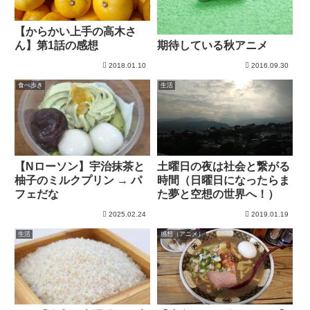
【からかい上手の高木さ
ん】第1話の感想
期待している秋アニメ
2018.01.10
2016.09.30
食べ歩き
生活
【Nローソン】宇治抹茶と
土曜日の夜は社会と繋がる
柚子のミルクプリン → パ
時間（日曜日になったらま
フェだな
た夢と空想の世界へ！）
2025.02.24
2019.01.19
生活
感想（アニメ）