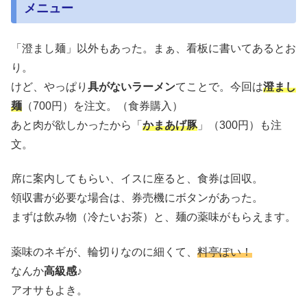
メニュー
「澄まし麺」以外もあった。まぁ、看板に書いてあるとお
り。
けど、やっぱり
具がないラーメン
てことで。今回は
澄まし
麺
（700円）を注文。（食券購入）
あと肉が欲しかったから「
かまあげ豚
」（300円）も注
文。
席に案内してもらい、イスに座ると、食券は回収。
領収書が必要な場合は、券売機にボタンがあった。
まずは飲み物（冷たいお茶）と、麺の薬味がもらえます。
薬味のネギが、輪切りなのに細くて、
料亭ぽい！
なんか
高級感♪
アオサもよき。