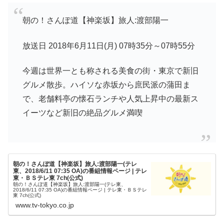
朝の！さんぽ道【神楽坂】旅人:渡部陽一
放送日 2018年6月11日(月) 07時35分～07時55分
今週は世界一とも称される美食の街・東京で新旧
グルメ散歩。ハイソな赤坂から庶民派の蒲田ま
で、老舗料亭の懐石ランチや人気上昇中の最新ス
イーツなど新旧の絶品グルメ満喫
朝の！さんぽ道【神楽坂】旅人:渡部陽一(テレ
東、2018/6/11 07:35 OA)の番組情報ページ | テレ
東・ＢＳテレ東 7ch(公式)
朝の！さんぽ道【神楽坂】旅人:渡部陽一(テレ東、
2018/6/11 07:35 OA)の番組情報ページ | テレ東・ＢＳテレ
東 7ch(公式)
www.tv-tokyo.co.jp