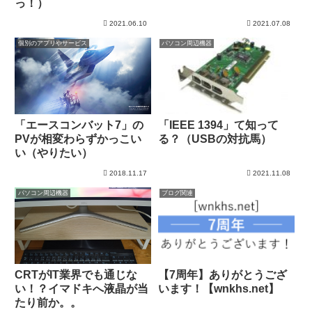
っ！）
2021.06.10
2021.07.08
個別のアプリやサービス
パソコン周辺機器
「エースコンバット7」の
「IEEE 1394」て知って
PVが相変わらずかっこい
る？（USBの対抗馬）
い（やりたい）
2018.11.17
2021.11.08
パソコン周辺機器
ブログ関連
CRTがIT業界でも通じな
【7周年】ありがとうござ
い！？イマドキへ液晶が当
います！【wnkhs.net】
たり前か。。