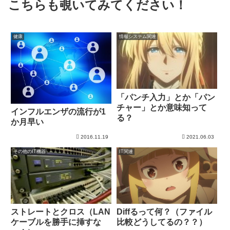
こちらも覗いてみてください！
健康
情報システム関連
「パンチ入力」とか「パン
チャー」とか意味知って
インフルエンザの流行が1
る？
か月早い
2016.11.19
2021.06.03
その他のIT機器
IT関連
ストレートとクロス（LAN
Diffるって何？（ファイル
ケーブルを勝手に挿すな
比較どうしてるの？？）