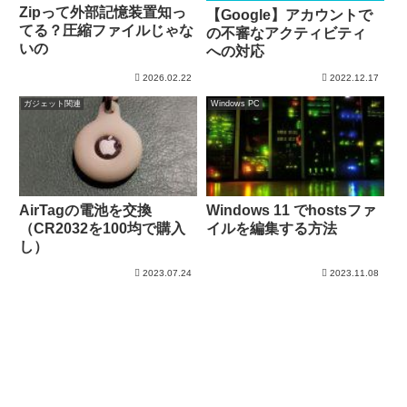
Zipって外部記憶装置知っ
【Google】アカウントで
てる？圧縮ファイルじゃな
の不審なアクティビティ
いの
への対応
2026.02.22
2022.12.17
ガジェット関連
Windows PC
AirTagの電池を交換
Windows 11 でhostsファ
（CR2032を100均で購入
イルを編集する方法
し）
2023.07.24
2023.11.08