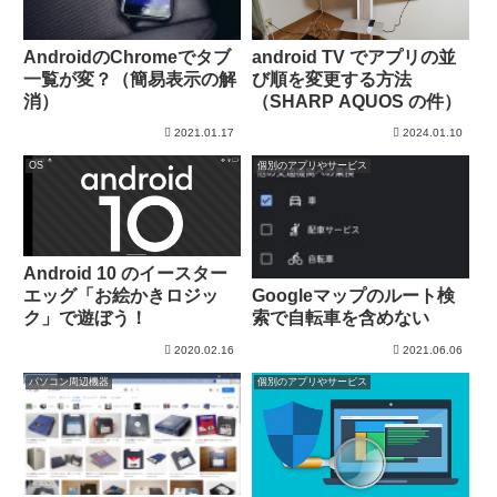
AndroidのChromeでタブ
android TV でアプリの並
一覧が変？（簡易表示の解
び順を変更する方法
消）
（SHARP AQUOS の件）
2021.01.17
2024.01.10
OS
個別のアプリやサービス
Android 10 のイースター
Googleマップのルート検
エッグ「お絵かきロジッ
索で自転車を含めない
ク」で遊ぼう！
2020.02.16
2021.06.06
パソコン周辺機器
個別のアプリやサービス