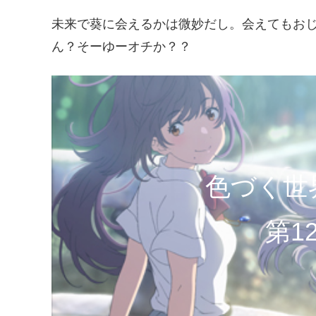
未来で葵に会えるかは微妙だし。会えてもお
ん？そーゆーオチか？？
色づく世
第1