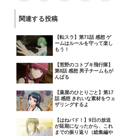
関連する投稿
【転スラ】第71話 感想 ゲ
ームはルールを守って楽し
もう！
【荒野のコトブキ飛行隊】
第8話 感想 男子チームもが
んばる
【薬屋のひとりごと】第17
話 感想 きれいな素材をウェ
ザリングするよ
【はねバド！】9日の放送
が延期になったから、これ
までの振り返り（総集編や