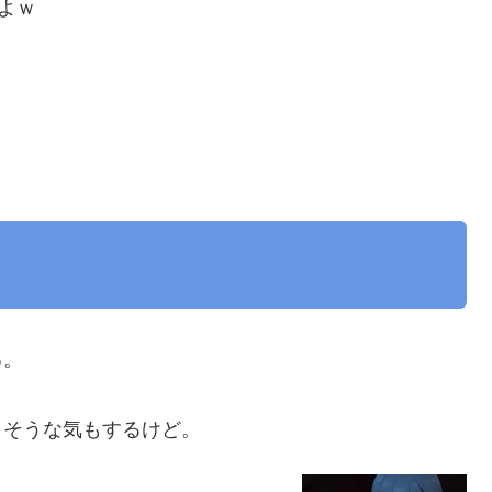
よｗ
る。
。
りそうな気もするけど。