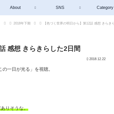
About
SNS
Category
）
2018年下期
【色づく世界の明日から】第12話 感想 きらき
話 感想 きらきらした2日間
2018.12.22
 この一日が光る」を視聴。
だありそうな。