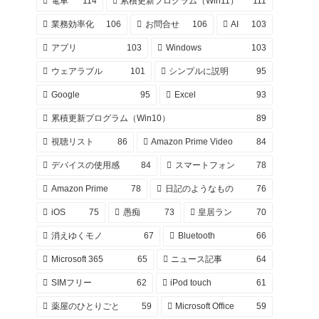
電車
114
累積更新プログラム（Win11）
111
業務効率化
106
お問合せ
106
AI
103
アプリ
103
Windows
103
ウェアラブル
101
シンプルに説明
95
Google
95
Excel
93
累積更新プログラム（Win10）
89
視聴リスト
86
Amazon Prime Video
84
デバイスの使用感
84
スマートフォン
78
Amazon Prime
78
日記のようなもの
76
iOS
75
愚痴
73
皇居ラン
70
消えゆくモノ
67
Bluetooth
66
Microsoft 365
65
ニュース記事
64
SIMフリー
62
iPod touch
61
薬屋のひとりごと
59
Microsoft Office
59