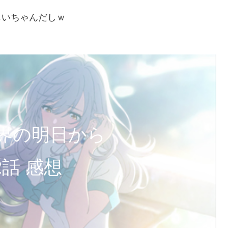
じいちゃんだしｗ
界の明日から
2話 感想