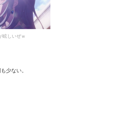
が眩しいぜｗ
間も少ない。