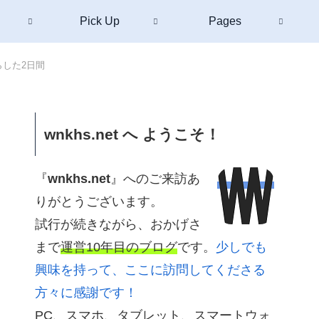
Pick Up
Pages
らした2日間
wnkhs.net へ ようこそ！
『
wnkhs.net
』へのご来訪あ
りがとうございます。
試行が続きながら、おかげさ
まで
運営10年目のブログ
です。
少しでも
興味を持って、ここに訪問してくださる
方々に感謝です！
PC、スマホ、タブレット、スマートウォ