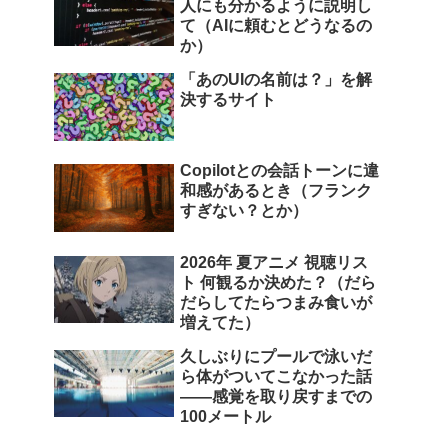
人にも分かるように説明し
て（AIに頼むとどうなるの
か）
「あのUIの名前は？」を解
決するサイト
Copilotとの会話トーンに違
和感があるとき（フランク
すぎない？とか）
2026年 夏アニメ 視聴リス
ト 何観るか決めた？（だら
だらしてたらつまみ食いが
増えてた）
久しぶりにプールで泳いだ
ら体がついてこなかった話
――感覚を取り戻すまでの
100メートル