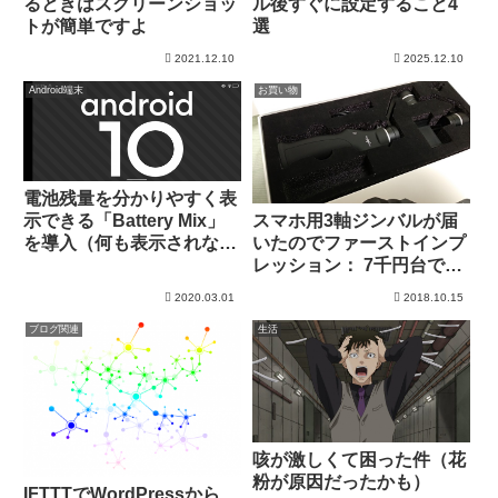
るときはスクリーンショッ
ル後すぐに設定すること4
トが簡単ですよ
選
2021.12.10
2025.12.10
Android端末
お買い物
電池残量を分かりやすく表
スマホ用3軸ジンバルが届
示できる「Battery Mix」
いたのでファーストインプ
を導入（何も表示されない
レッション： 7千円台で十
ので。。）
分！
2020.03.01
2018.10.15
ブログ関連
生活
咳が激しくて困った件（花
粉が原因だったかも）
IFTTTでWordPressから