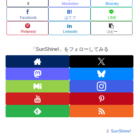
X
Mastodon
Bluesky
Facebook
はてブ
LINE
Pinterest
LinkedIn
コピー
「SunShine!」をフォローしてみる
SunShine!