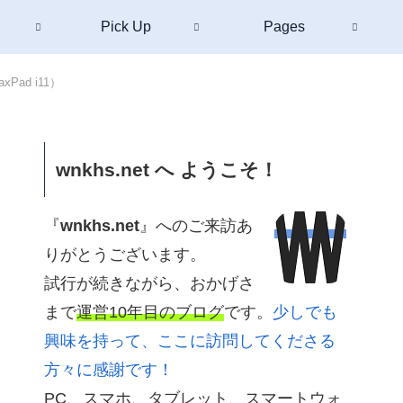
Pick Up
Pages
Pad i11）
wnkhs.net へ ようこそ！
『
wnkhs.net
』へのご来訪あ
りがとうございます。
試行が続きながら、おかげさ
まで
運営10年目のブログ
です。
少しでも
興味を持って、ここに訪問してくださる
方々に感謝です！
PC、スマホ、タブレット、スマートウォ