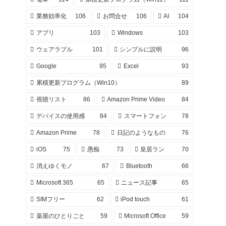
業務効率化
106
お問合せ
106
AI
104
アプリ
103
Windows
103
ウェアラブル
101
シンプルに説明
96
Google
95
Excel
93
累積更新プログラム（Win10）
89
視聴リスト
86
Amazon Prime Video
84
デバイスの使用感
84
スマートフォン
78
Amazon Prime
78
日記のようなもの
76
iOS
75
愚痴
73
皇居ラン
70
消えゆくモノ
67
Bluetooth
66
Microsoft 365
65
ニュース記事
65
SIMフリー
62
iPod touch
61
薬屋のひとりごと
59
Microsoft Office
59