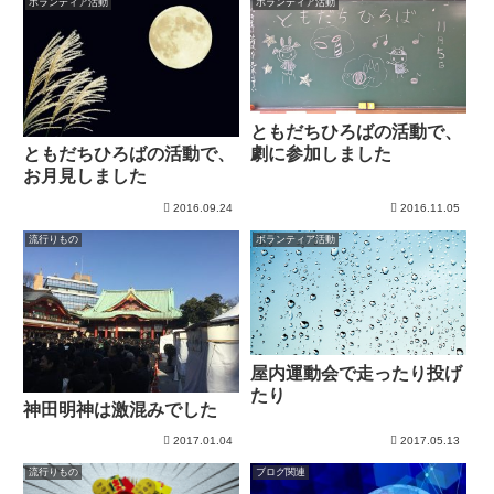
ボランティア活動
ボランティア活動
ともだちひろばの活動で、
劇に参加しました
ともだちひろばの活動で、
お月見しました
2016.09.24
2016.11.05
流行りもの
ボランティア活動
屋内運動会で走ったり投げ
たり
神田明神は激混みでした
2017.01.04
2017.05.13
流行りもの
ブログ関連