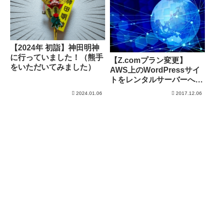
【2024年 初詣】神田明神
に行っていました！（熊手
【Z.comプラン変更】
をいただいてみました）
AWS上のWordPressサイ
トをレンタルサーバーへ移
行（ツールのおかげで楽々
2024.01.06
2017.12.06
移行）