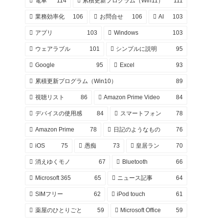
電車
114
累積更新プログラム（Win11）
111
業務効率化
106
お問合せ
106
AI
103
アプリ
103
Windows
103
ウェアラブル
101
シンプルに説明
95
Google
95
Excel
93
累積更新プログラム（Win10）
89
視聴リスト
86
Amazon Prime Video
84
デバイスの使用感
84
スマートフォン
78
Amazon Prime
78
日記のようなもの
76
iOS
75
愚痴
73
皇居ラン
70
消えゆくモノ
67
Bluetooth
66
Microsoft 365
65
ニュース記事
64
SIMフリー
62
iPod touch
61
薬屋のひとりごと
59
Microsoft Office
59