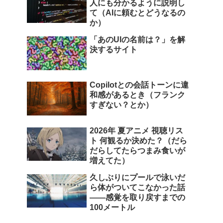
人にも分かるように説明し
て（AIに頼むとどうなるの
か）
「あのUIの名前は？」を解
決するサイト
Copilotとの会話トーンに違
和感があるとき（フランク
すぎない？とか）
2026年 夏アニメ 視聴リス
ト 何観るか決めた？（だら
だらしてたらつまみ食いが
増えてた）
久しぶりにプールで泳いだ
ら体がついてこなかった話
――感覚を取り戻すまでの
100メートル