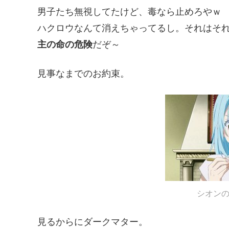
男子たち無視してたけど、毒なら止めろやｗ
ハクロウなんて消えちゃってるし。それはそ
主の命の危険
だぞ～
見事なまでのお約束。
シオン
見るからにダークマター。