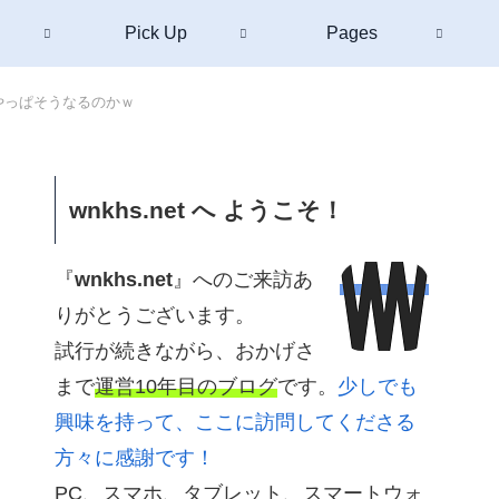
Pick Up
Pages
 やっぱそうなるのかｗ
wnkhs.net へ ようこそ！
『
wnkhs.net
』へのご来訪あ
りがとうございます。
試行が続きながら、おかげさ
まで
運営10年目のブログ
です。
少しでも
興味を持って、ここに訪問してくださる
方々に感謝です！
PC、スマホ、タブレット、スマートウォ