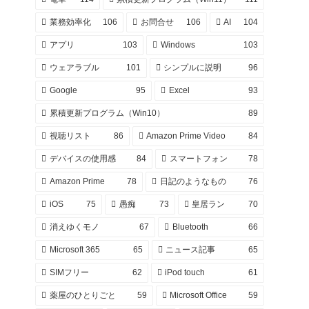
業務効率化
106
お問合せ
106
AI
104
アプリ
103
Windows
103
ウェアラブル
101
シンプルに説明
96
Google
95
Excel
93
累積更新プログラム（Win10）
89
視聴リスト
86
Amazon Prime Video
84
デバイスの使用感
84
スマートフォン
78
Amazon Prime
78
日記のようなもの
76
iOS
75
愚痴
73
皇居ラン
70
消えゆくモノ
67
Bluetooth
66
Microsoft 365
65
ニュース記事
65
SIMフリー
62
iPod touch
61
薬屋のひとりごと
59
Microsoft Office
59