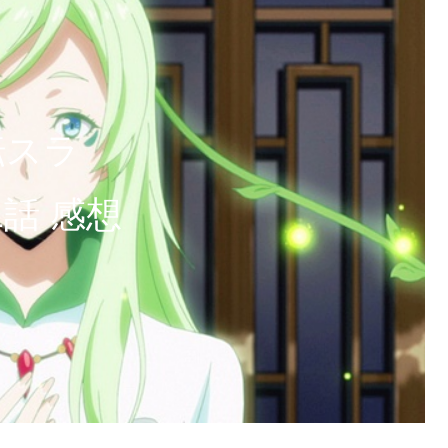
転スラ
1話 感想