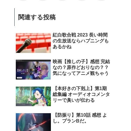
関連する投稿
紅白歌合戦 2023 長い時間
の生放送ならハプニングも
あるかね
映画【推しの子】感想 完結
なの？原作どおりなの？？
気になってアニメ観ちゃう
【本好きの下剋上】第1期
総集編 オーディオコメンタ
リーで臭いが伝わる
【防振り】第10話 感想 よ
し。プランBだ。