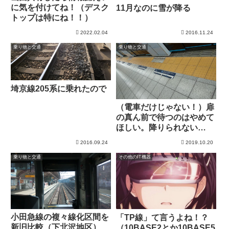
に気を付けてね！（デスク
11月なのに雪が降る
トップは特にね！！）
2022.02.04
2016.11.24
乗り物と交通
乗り物と交通
埼京線205系に乗れたので
（電車だけじゃない！）扉
の真ん前で待つのはやめて
ほしい。降りられない
よ。。
2016.09.24
2019.10.20
乗り物と交通
その他のIT機器
小田急線の複々線化区間を
「TP線」て言うよね！？
新旧比較（下北沢地区）
（10BASE2とか10BASE5