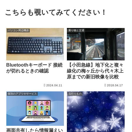
こちらも覗いてみてください！
パソコン周辺機器
乗り物と交通
Bluetoothキーボード 接続
【小田急線】地下化と複々
が切れるときの確認
線化の梅ヶ丘から代々木上
原までの新旧映像を比較
2024.04.11
2018.04.17
個別のアプリやサービス
流行りもの
画面共有したら情報漏えい