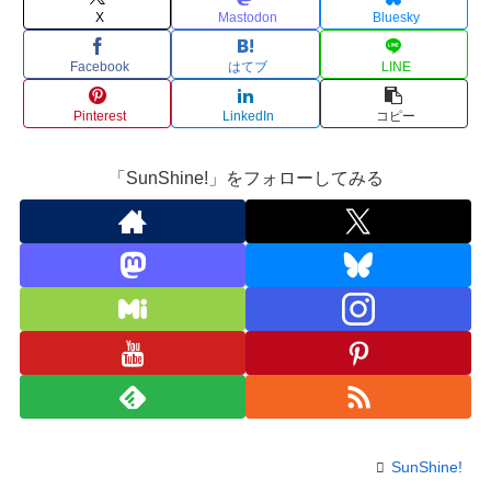
X
Mastodon
Bluesky
Facebook
はてブ
LINE
Pinterest
LinkedIn
コピー
「SunShine!」をフォローしてみる
SunShine!