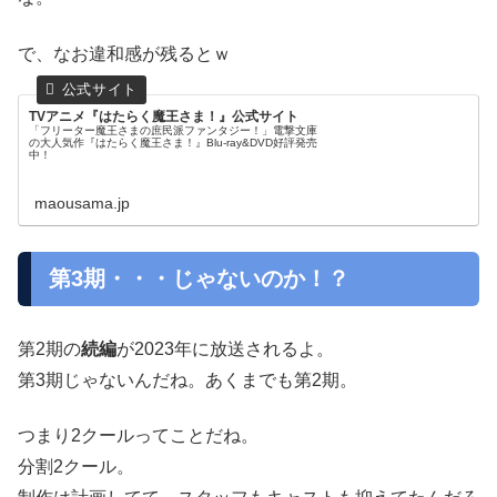
で、なお違和感が残るとｗ
TVアニメ『はたらく魔王さま！』公式サイト
「フリーター魔王さまの庶民派ファンタジー！」電撃文庫
の大人気作『はたらく魔王さま！』Blu-ray&DVD好評発売
中！
maousama.jp
第3期・・・じゃないのか！？
第2期の
続編
が2023年に放送されるよ。
第3期じゃないんだね。あくまでも第2期。
つまり2クールってことだね。
分割2クール。