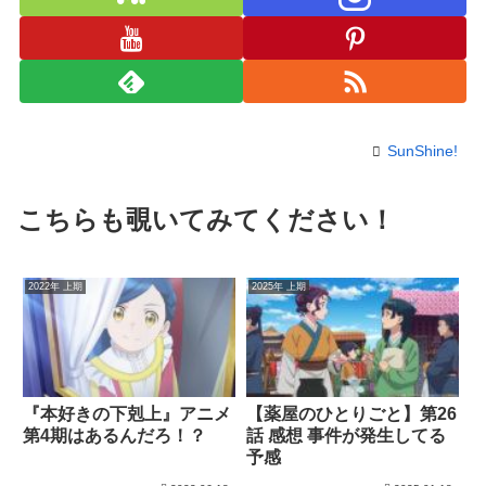
SunShine!
こちらも覗いてみてください！
2022年 上期
2025年 上期
『本好きの下剋上』アニメ
【薬屋のひとりごと】第26
第4期はあるんだろ！？
話 感想 事件が発生してる
予感