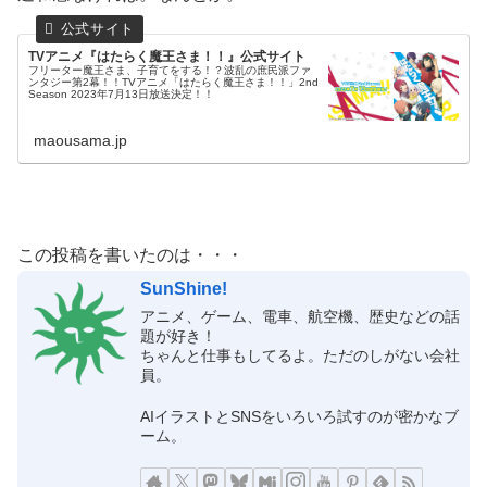
TVアニメ『はたらく魔王さま！！』公式サイト
フリーター魔王さま、子育てをする！？波乱の庶民派ファ
ンタジー第2幕！！TVアニメ「はたらく魔王さま！！」2nd
Season 2023年7月13日放送決定！！
maousama.jp
この投稿を書いたのは・・・
SunShine!
アニメ、ゲーム、電車、航空機、歴史などの話
題が好き！
ちゃんと仕事もしてるよ。ただのしがない会社
員。
AIイラストとSNSをいろいろ試すのが密かなブ
ーム。