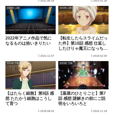
2022.06.18
2025.01.18
2022年 上期
2019年上期
2022年アニメ作品で気に
【転生したらスライムだっ
なるものは拾いきりたい
た件】第18話 感想 仕返し
したけりゃ魔王になっちゃ
いな
2022.12.07
2019.02.05
2018年下期
2023年 下期
【はたらく細胞】第9話 感
【薬屋のひとりごと】第7
想 たたかう細胞はこうし
話 感想 謎解きの前にご説
て育つ
明をいろいろと
2018.09.02
2023.11.19