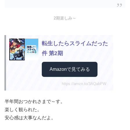
2期楽しみ～
転生したらスライムだった
件 第2期
Amazonで見てみる
https://amzn.to/3AQabPW
半年間おつかれさまで～す。
楽しく観られた。
安心感は大事なんだよ。