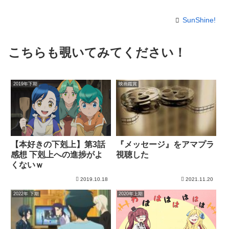
SunShine!
こちらも覗いてみてください！
2019年下期
映画鑑賞
【本好きの下剋上】第3話
『メッセージ』をアマプラ
感想 下剋上への進捗がよ
視聴した
くないｗ
2019.10.18
2021.11.20
2022年 下期
2020年上期