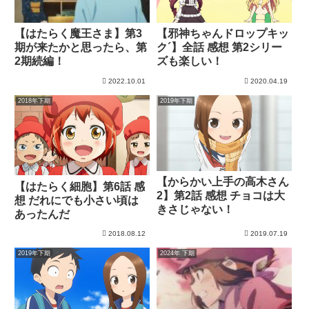
【はたらく魔王さま】第3
【邪神ちゃんドロップキッ
期が来たかと思ったら、第
ク´】全話 感想 第2シリー
2期続編！
ズも楽しい！
2022.10.01
2020.04.19
2018年下期
2019年下期
【からかい上手の高木さん
【はたらく細胞】第6話 感
2】第2話 感想 チョコは大
想 だれにでも小さい頃は
きさじゃない！
あったんだ
2018.08.12
2019.07.19
2019年下期
2024年 下期