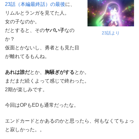
23話（本編最終話）の最後
に、
リムルとランガを見てた人。
女の子なのか。
だとすると、その
ヤバい子
なの
23話より
か？
仮面とかないし、勇者とも見た目
が離れてるもんね。
あれは誰だ
とか、
胸騒ぎがする
とか。
まだまだ続くよって感じで終わった。
2期が楽しみです。
今回はOPもEDも通常だったな。
エンドカードとかあるのかと思ったら、何もなくてちょっ
と寂しかった。。