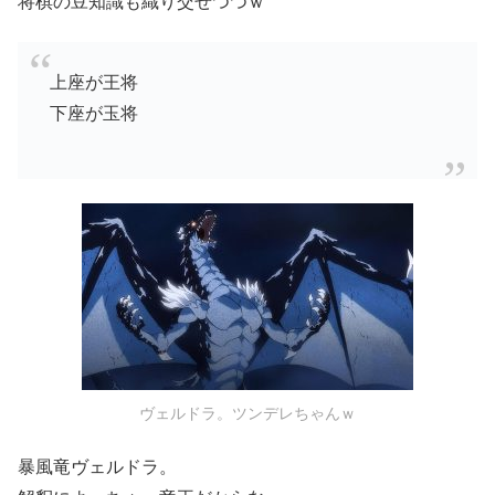
将棋の豆知識も織り交ぜつつｗ
上座が王将
下座が玉将
ヴェルドラ。ツンデレちゃんｗ
暴風竜ヴェルドラ。