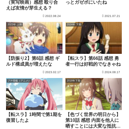
（実写映画）感想 殴り合
っとガゼボにいたね
えば友情が芽生える？
2022.08.24
2021.07.21
2023年 上期
2024年 下期
【防振り2】第6話 感想 ギ
【転スラ】第66話 感想 勇
ルド構成員が増えたな
者一行は好戦的でなきゃね
2023.02.17
2024.08.17
プチ情報（アニメ）
2018年下期
【転スラ】1時間で第1期を
【色づく世界の明日から】
復習したよ
第10話 感想 内面を他人に
晒すことには大変な抵抗が