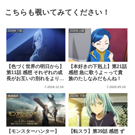
こちらも覗いてみてください！
2018年下期
2020年上期
【色づく世界の明日から】
【本好きの下剋上】第21話
第11話 感想 それぞれの成
感想 急に歌うよ～って貴
長がお互いの別れをより辛
族のたしなみだもんね！
くする
2018.12.16
2020.05.23
映画鑑賞
2021年 下期
【モンスターハンター】
【転スラ】第39話 感想 ず