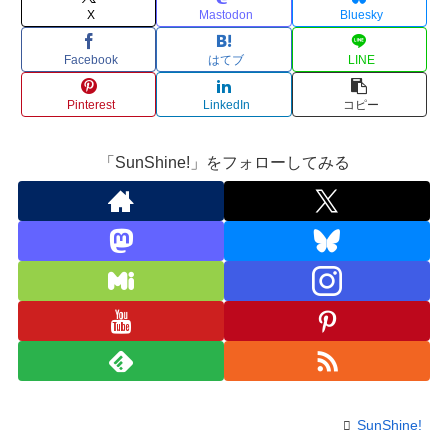
X
Mastodon
Bluesky
Facebook
はてブ
LINE
Pinterest
LinkedIn
コピー
「SunShine!」をフォローしてみる
SunShine!