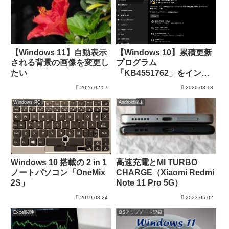
【Windows 11】自動表示
【Windows 10】累積更新
される背景の画像を変更し
プログラム
たい
「KB4551762」をインス
トール
2026.02.07
2020.03.18
Windows PC
Android端末
Windows 10 搭載の 2 in 1
高速充電とMI TURBO
ノートパソコン「OneMix
CHARGE（Xiaomi Redmi
2S」
Note 11 Pro 5G）
2019.08.24
2023.05.02
Excel関連
OSアップデート記録